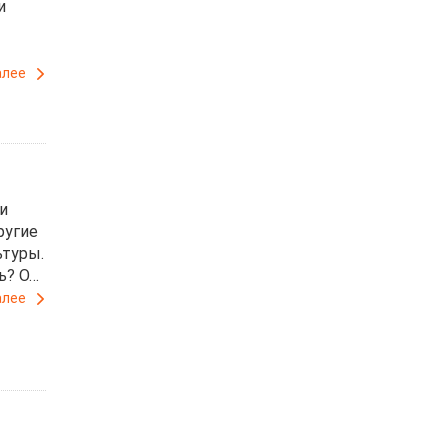
и
алее
и
ругие
ьтуры.
ь? О…
алее