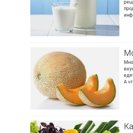
реш
про
инф
Мо
Мно
вку
едя
А ч
Ка