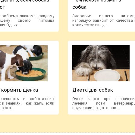
ест
собак
проблема знакома каждому
Здоровье вашего питомц
ящему своего питомца
напрямую зависит от качества 
ину. Одних…
количества пищи,…
 кормить щенка
Диета для собак
еренность в собственных
Очень часто при назначени
х и знаниях — как жаль, если
лечения псам ветеринар
но эта…
подчеркивают, что оно…