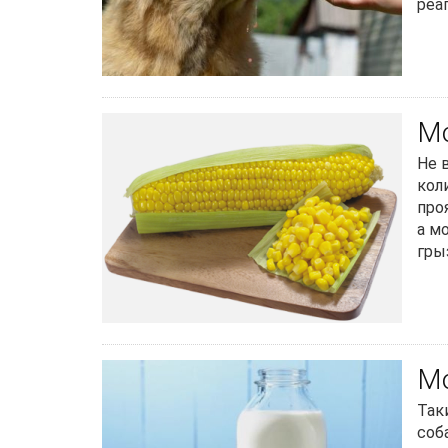
реа
Мо
Не 
кол
про
а м
гры
Мо
Так
соб