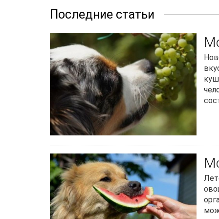
Последние статьи
Мо
Нов
вку
куш
чел
сост
Мо
Лет
ово
орг
мож