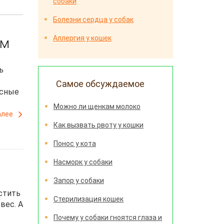
собаки
Болезни сердца у собак
Аллергия у кошек
ом
ь
Самое обсуждаемое
асные
Можно ли щенкам молоко
алее
Как вызвать рвоту у кошки
Понос у кота
Насморк у собаки
Запор у собаки
стить
Стерилизация кошек
вес. А
Почему у собаки гноятся глаза и