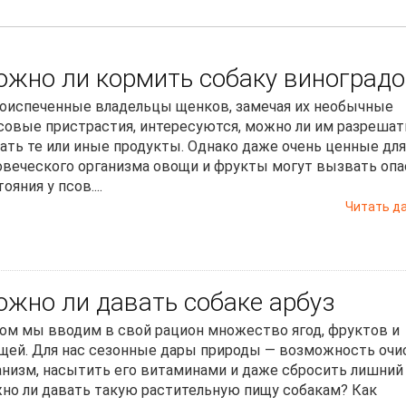
жно ли кормить собаку виноград
оиспеченные владельцы щенков, замечая их необычные
совые пристрастия, интересуются, можно ли им разрешат
ать те или иные продукты. Однако даже очень ценные для
овеческого организма овощи и фрукты могут вызвать оп
ояния у псов....
Читать д
жно ли давать собаке арбуз
ом мы вводим в свой рацион множество ягод, фруктов и
щей. Для нас сезонные дары природы — возможность очи
анизм, насытить его витаминами и даже сбросить лишний 
но ли давать такую растительную пищу собакам? Как