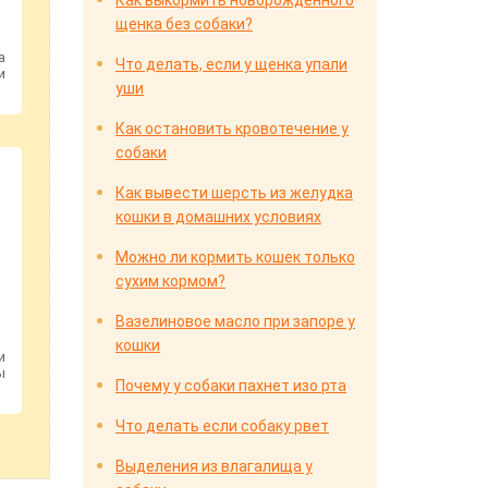
Как выкормить новорожденного
щенка без собаки?
а
Что делать, если у щенка упали
и
уши
Как остановить кровотечение у
собаки
Как вывести шерсть из желудка
кошки в домашних условиях
Можно ли кормить кошек только
сухим кормом?
Вазелиновое масло при запоре у
кошки
и
ы
Почему у собаки пахнет изо рта
Что делать если собаку рвет
Выделения из влагалища у