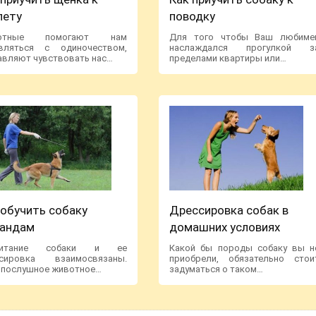
лету
поводку
отные помогают нам
Для того чтобы Ваш любиме
вляться с одиночеством,
наслаждался прогулкой з
авляют чувствовать нас…
пределами квартиры или…
 обучить собаку
Дрессировка собак в
андам
домашних условиях
питание собаки и ее
Какой бы породы собаку вы н
ссировка взаимосвязаны.
приобрели, обязательно стои
 послушное животное…
задуматься о таком…