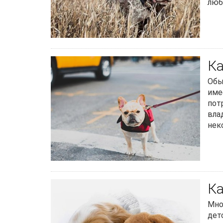
люб
Ка
Обы
име
пот
вла
нек
Ка
Мно
дет