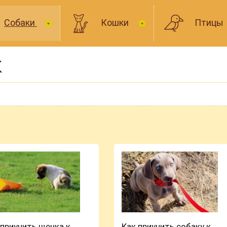
Собаки
Кошки
Птицы
к
 приучить щенка к
Как приучить собаку к