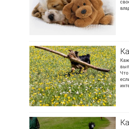
сво
вла
Ка
Каж
вып
Что
есл
инт
Ка