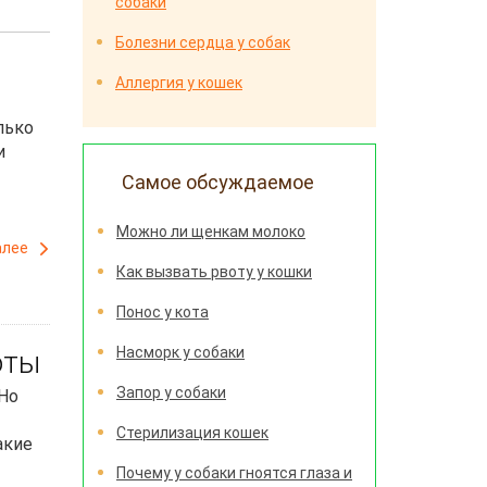
собаки
Болезни сердца у собак
Аллергия у кошек
лько
и
Самое обсуждаемое
Можно ли щенкам молоко
алее
Как вызвать рвоту у кошки
Понос у кота
Насморк у собаки
оты
Запор у собаки
 Но
Стерилизация кошек
акие
Почему у собаки гноятся глаза и