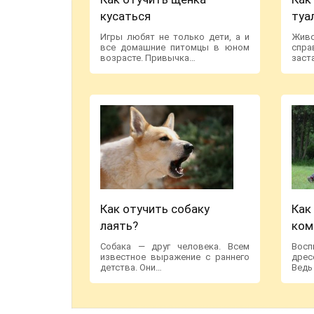
кусаться
туа
Игры любят не только дети, а и
Жив
все домашние питомцы в юном
спра
возрасте. Привычка…
заст
Как отучить собаку
Как
лаять?
ком
Собака — друг человека. Всем
Вос
известное выражение с раннего
дре
детства. Они…
Ведь