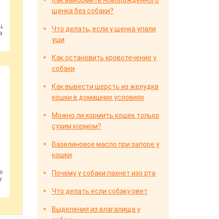
Как выкормить новорожденного
щенка без собаки?
ц
Что делать, если у щенка упали
а
уши
Как остановить кровотечение у
собаки
Как вывести шерсть из желудка
кошки в домашних условиях
Можно ли кормить кошек только
сухим кормом?
Вазелиновое масло при запоре у
кошки
е
Почему у собаки пахнет изо рта
т
Что делать если собаку рвет
Выделения из влагалища у