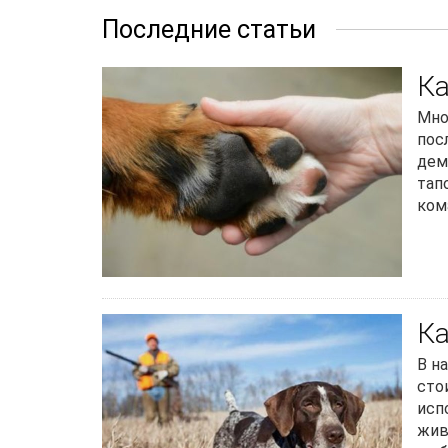
Последние статьи
Ка
Мно
пос
дем
тап
ком
Ка
В н
сто
исп
жив