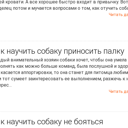
ей кровати. А все хорошее быстро входит в привычку. Во
делец потом и мучается вопросами о том, как отучить соб
Читать д
к научить собаку приносить палку
дый внимательный хозяин собаки хочет, чтобы она умела
олнять как можно больше команд, была послушной и здор
 касается аппортировки, то она станет для питомца любим
и тот сумеет заинтересовать ее выполнением, разжечь к 
ерес…
Читать д
к научить собаку не бояться