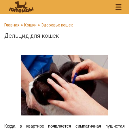
В
»
»
Главная
Кошки
Здоровье кошек
ы
Дельцид для кошек
з
д
е
с
ь
Когда в квартире появляется симпатичная пушистая