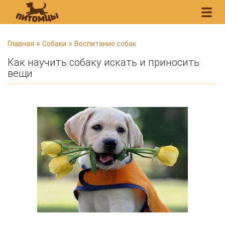
В
»
»
Главная
Собаки
Воспитание собак
ы
Как научить собаку искать и приносить
з
вещи
д
е
с
ь