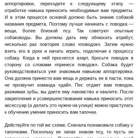
аппортировки, переходите к следующему этапу —
отработке навыка приносить необходимые вам предметы.
И в этом процессе основой должно быть знание собакой
названия предмета. Поэтому лучше начинать с поводка —
вещи, более близкой псу. Так советуют опытные
собаководы. Вы должны дать ему обнюхать атрибут,
несколько раз повторяя слово «поводок». Затем нужно
взять его в руки и начать играть, подключая к процессу
собаку. Когда в ней проснется азарт, бросьте поводок в
сторону со словами «принеси поводок». Собака будет
руководствоваться уже знакомым навыком аппортировки.
Она должна принести вам вещь и держать ее в пасти, пока
не прозвучит команда «дай». Пес отдает вам поводок,
разжимая зубы, вы даете ему лакомство и хвалите. После
закрепления и усовершенствования навыка приносить этот
аксессуар (а делать это нужно на улице) можно приступать
к обучению умения приносить вам тапочки.
Действуйте по той же схеме. Сначала познакомьте собаку с
тапочками. Поскольку их запах знаком псу, то пусть он