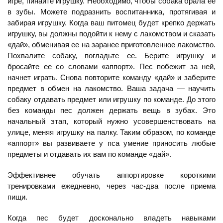
игре, пинайте игрушку. Необходимо, чтобы собака брала ее
в зубы. Можете подразнить воспитанника, протягивая и
забирая игрушку. Когда ваш питомец будет крепко держать
игрушку, вы должны подойти к нему с лакомством и сказать
«дай», обменивая ее на заранее приготовленное лакомство.
Похвалите собаку, погладьте ее. Берите игрушку и
бросайте ее со словами «аппорт». Пес побежит за ней,
начнет играть. Снова повторите команду «дай» и заберите
предмет в обмен на лакомство. Ваша задача — научить
собаку отдавать предмет или игрушку по команде. До этого
без команды пес должен держать вещь в зубах. Это
начальный этап, который нужно усовершенствовать на
улице, меняя игрушку на палку. Таким образом, по команде
«аппорт» вы развиваете у пса умение приносить любые
предметы и отдавать их вам по команде «дай».
Эффективнее обучать аппортировке короткими
тренировками ежедневно, через час-два после приема
пищи.
Когда пес будет досконально владеть навыками