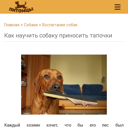
В
»
»
Главная
Собаки
Воспитание собак
ы
Как научить собаку приносить тапочки
з
д
е
с
ь
Каждый хозяин хочет, что бы его пес был