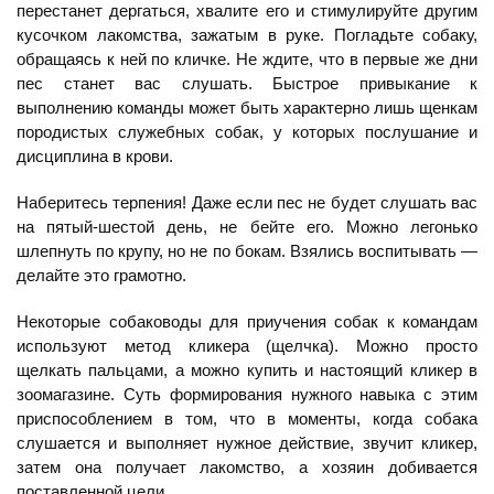
перестанет дергаться, хвалите его и стимулируйте другим
кусочком лакомства, зажатым в руке. Погладьте собаку,
обращаясь к ней по кличке. Не ждите, что в первые же дни
пес станет вас слушать. Быстрое привыкание к
выполнению команды может быть характерно лишь щенкам
породистых служебных собак, у которых послушание и
дисциплина в крови.
Наберитесь терпения! Даже если пес не будет слушать вас
на пятый-шестой день, не бейте его. Можно легонько
шлепнуть по крупу, но не по бокам. Взялись воспитывать —
делайте это грамотно.
Некоторые собаководы для приучения собак к командам
используют метод кликера (щелчка). Можно просто
щелкать пальцами, а можно купить и настоящий кликер в
зоомагазине. Суть формирования нужного навыка с этим
приспособлением в том, что в моменты, когда собака
слушается и выполняет нужное действие, звучит кликер,
затем она получает лакомство, а хозяин добивается
поставленной цели.