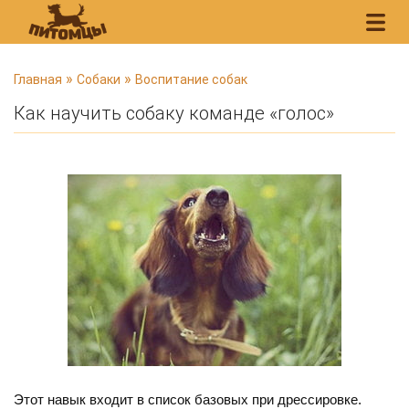
В
»
»
Главная
Собаки
Воспитание собак
ы
Как научить собаку команде «голос»
з
д
е
с
ь
Этот навык входит в список базовых при дрессировке.