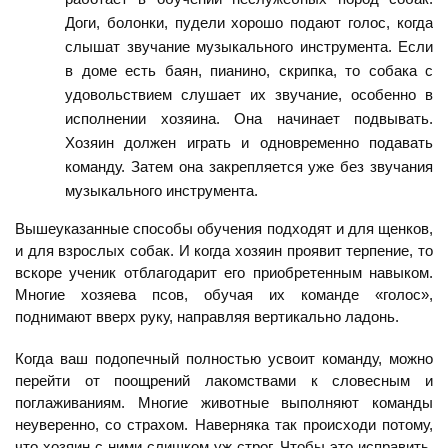
Доги, болонки, пудели хорошо подают голос, когда
слышат звучание музыкального инструмента. Если
в доме есть баян, пианино, скрипка, то собака с
удовольствием слушает их звучание, особенно в
исполнении хозяина. Она начинает подвывать.
Хозяин должен играть и одновременно подавать
команду. Затем она закрепляется уже без звучания
музыкального инструмента.
Вышеуказанные способы обучения подходят и для щенков,
и для взрослых собак. И когда хозяин проявит терпение, то
вскоре ученик отблагодарит его приобретенным навыком.
Многие хозяева псов, обучая их команде «голос»,
поднимают вверх руку, направляя вертикально ладонь.
Когда ваш подопечный полностью усвоит команду, можно
перейти от поощрений лакомствами к словесным и
поглаживаниям. Многие животные выполняют команды
неуверенно, со страхом. Наверняка так происходи потому,
что хозяин с ними слишком уж строг. Чтобы это исправить,