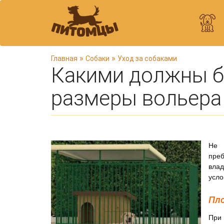
В
»
»
Главная
Собаки
Уход за собаками
Какими должны б
ы
з
размеры вольера
д
е
с
ь
Не 
пре
влад
усло
Пло
При 