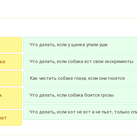
Что делать, если у щенка упали уши
ке
Что делать, если собака ест свои экскременты
Как чистить собаке глаза, если они гноятся
х
Что делать, если собака боится грозы
Что делать, если кот не ест и не пьет, только сп
нет