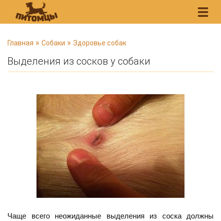
В
»
»
Главная
Собаки
Здоровье собак
ы
Выделения из сосков у собаки
з
д
е
с
ь
Чаще всего неожиданные выделения из соска должны