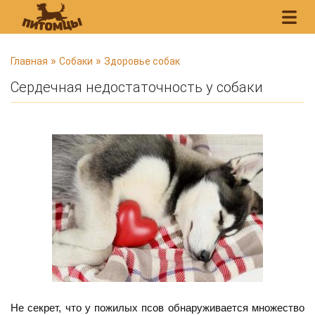
В
»
»
Главная
Собаки
Здоровье собак
ы
Сердечная недостаточность у собаки
з
д
е
с
ь
Не секрет, что у пожилых псов обнаруживается множество