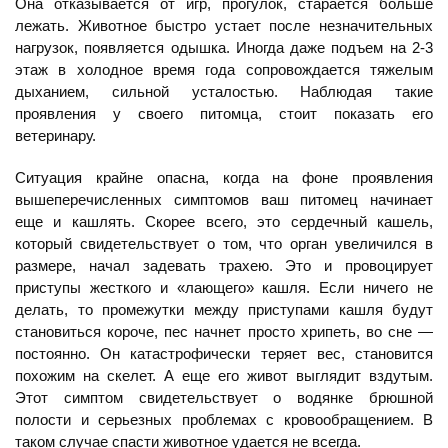
Она отказывается от игр, прогулок, старается больше
лежать. Животное быстро устает после незначительных
нагрузок, появляется одышка. Иногда даже подъем на 2-3
этаж в холодное время года сопровождается тяжелым
дыханием, сильной усталостью. Наблюдая такие
проявления у своего питомца, стоит показать его
ветеринару.
Ситуация крайне опасна, когда на фоне проявления
вышеперечисленных симптомов ваш питомец начинает
еще и кашлять. Скорее всего, это сердечный кашель,
который свидетельствует о том, что орган увеличился в
размере, начал задевать трахею. Это и провоцирует
приступы жесткого и «лающего» кашля. Если ничего не
делать, то промежутки между приступами кашля будут
становиться короче, пес начнет просто хрипеть, во сне —
постоянно. Он катастрофически теряет вес, становится
похожим на скелет. А еще его живот выглядит вздутым.
Этот симптом свидетельствует о водянке брюшной
полости и серьезных проблемах с кровообращением. В
таком случае спасти животное удается не всегда.