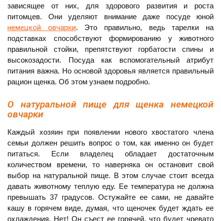
зависящее от них, для здорового развития и роста
питомцев. Они уделяют внимание даже посуде юной
немецкой овчарки
. Это правильно, ведь тарелки на
подставках способствуют формированию у животного
правильной стойки, препятствуют горбатости спины и
высокозадости. Посуда как вспомогательный атрибут
питания важна. Но основой здоровья является правильный
рацион щенка. Об этом узнаем подробно.
О натуральной пище для щенка немецкой
овчарки
Каждый хозяин при появлении нового хвостатого члена
семьи должен решить вопрос о том, как именно он будет
питаться. Если владелец обладает достаточным
количеством времени, то наверняка он остановит свой
выбор на натуральной пище. В этом случае стоит всегда
давать животному теплую еду. Ее температура не должна
превышать 37 градусов. Остужайте ее сами, не давайте
кашу в горячем виде, думая, что щеночек будет ждать ее
охлаждения. Нет! Он съест ее горячей, что будет чревато