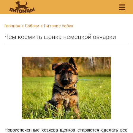
В
»
»
Главная
Собаки
Питание собак
ы
Чем кормить щенка немецкой овчарки
з
д
е
с
ь
Новоиспеченные хозяева щенков стараются сделать все,