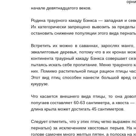
орни
начале девятнадцатого веков.
Родина траурного какаду Бэнкса — западная и сев
Их категорически запрещено вывозить за пределы
остановить снижение популяции этого вида пернаты
Встретить их можно в саваннах, зарослях манго,
эвкалиптовые деревья, потому что в их кронах мож
континента траурный какаду Бэнкса совершает сезо
пытаясь искать себе пропитание. Меню траурного ка
них. Помимо растительной пищи рацион птицы част
Этот вид птиц способен нанести большой вред се
кукурузе.
Что касается внешнего вида птицы, то она дово
попугаев составляет 60-63 сантиметра, а хвоста — 
длина крыла может достигать 45 сантиметров.
Следует отметить, что у этих птиц четко выражен
пернатых) за исключением хвостовых перьев. На 
голове самочек много желтых пятен, а полоска на 