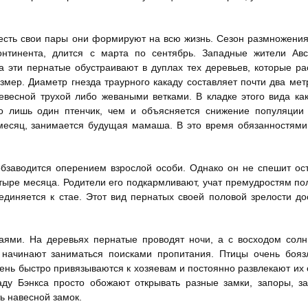
есть свои пары они формируют на всю жизнь. Сезон размножения
онтинента, длится с марта по сентябрь. Западные жители Авс
а эти пернатые обустраивают в дуплах тех деревьев, которые ра
змер. Диаметр гнезда траурного какаду составляет почти два мет
ревесной трухой либо жеваными ветками. В кладке этого вида ка
о лишь один птенчик, чем и объясняется снижение популяции 
 месяц, занимается будущая мамаша. В это время обязанностям
бзаводится оперением взрослой особи. Однако он не спешит ос
тыре месяца. Родители его подкармливают, учат премудростям по
диняется к стае. Этот вид пернатых своей половой зрелости до
таями. На деревьях пернатые проводят ночи, а с восходом сол
у начинают заниматься поисками пропитания. Птицы очень бояз
очень быстро привязываются к хозяевам и постоянно развлекают их
ду Бэнкса просто обожают открывать разные замки, запоры, з
ь навесной замок.