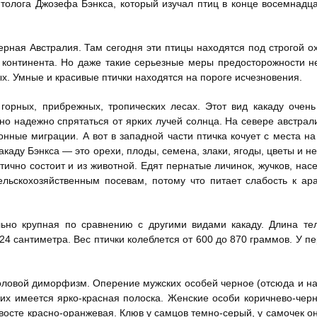
толога Джозефа Бэнкса, который изучал птиц в конце восемнадца
ерная Австралия. Там сегодня эти птицы находятся под строгой о
 континента. Но даже такие серьезные меры предосторожности н
х. Умные и красивые птички находятся на пороге исчезновения.
 горных, прибрежных, тропических лесах. Этот вид какаду очен
но надежно спрятаться от ярких лучей солнца. На севере австрал
нные миграции. А вот в западной части птичка кочует с места на
каду Бэнкса — это орехи, плоды, семена, злаки, ягоды, цветы и не
ично состоит и из животной. Едят пернатые личинок, жучков, нас
льскохозяйственным посевам, потому что питает слабость к ар
льно крупная по сравнению с другими видами какаду. Длина те
24 сантиметра. Вес птички колеблется от 600 до 870 граммов. У п
 половой диморфизм. Оперение мужских особей черное (отсюда и н
них имеется ярко-красная полоска. Женские особи коричнево-чер
хвосте красно-оранжевая. Клюв у самцов темно-серый, у самочек о