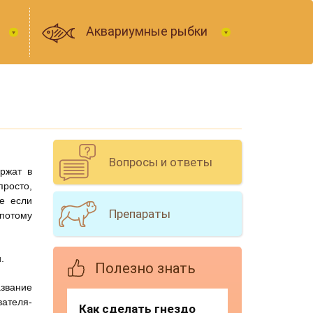
Аквариумные рыбки
Вопросы и ответы
ржат в
просто,
е если
Препараты
 потому
.
Полезно знать
азвание
ателя-
Как сделать гнездо