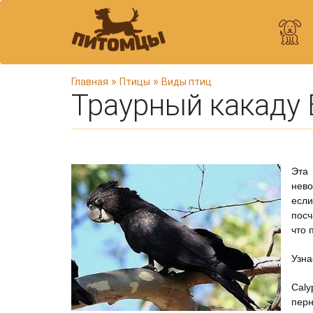
В
»
»
Главная
Птицы
Виды птиц
Траурный какаду 
ы
з
д
е
с
Эта 
ь
нево
есл
посч
что 
Узна
Caly
пер