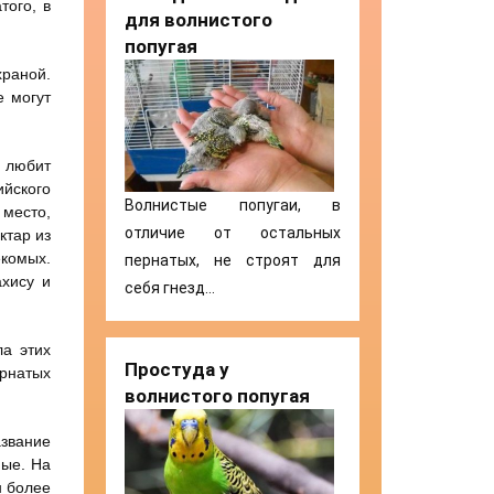
того, в
для волнистого
попугая
храной.
е могут
ь любит
ийского
Волнистые попугаи, в
 место,
отличие от остальных
ктар из
екомых.
пернатых, не строят для
ахису и
себя гнезд…
ла этих
Простуда у
ернатых
волнистого попугая
азвание
ные. На
н более