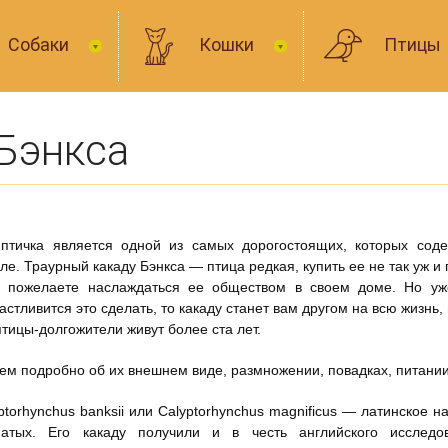
Собаки
Кошки
Птицы
Бэнкса
птичка является одной из самых дорогостоящих, которых соде
ле. Траурный какаду Бэнкса — птица редкая, купить ее не так уж и 
и пожелаете наслаждаться ее обществом в своем доме. Но уж
астливится это сделать, то какаду станет вам другом на всю жизнь,
птицы-долгожители живут более ста лет.
ем подробно об их внешнем виде, размножении, повадках, питании
ptorhynchus banksii или Calyptorhynchus magnificus — латинское н
натых. Его какаду получили и в честь английского исследов