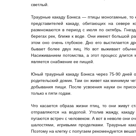
светлый.
Траурные какаду Бэнкса — птицы моногамные, то 
представителей какаду, обитающих на севере к
размножаются в период с июля по октябрь. Гнезд
берегах рек, ближе к воде. Они имеют большой ра
этом оно очень глубокое. Дно его выстилается д
бывает более двух яиц. Но вот выживает обычн
Насиживанием потомства, а этот процесс длится
является снабжение ее пищей.
Юный траурный какаду Бэнкса через 75-90 дней о
родительский домик. Там он живет как минимум че
добывания пищи. После усвоения науки он присое
только к пяти годам.
Что касается образа жизни птиц, то они живут с
отправляются на водопой. Утолив жажду, какад
пугаются встреч с человеком. А вот в неволе они 
шалостями, игривыми проделками. Траурные кака
Поэтому на клетку с попугаем рекомендуется вешат