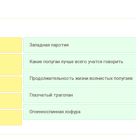
Западная паротия
Какие попугаи лучше всего учатся говорить
Продолжительность жизни волнистых попугаев
Глазчатый трагопан
Огненноспинная лофура