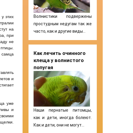
Волнистики подвержены
 у этих
тралии
простудным недугам так же
стут на
часто, как и другие виды…
ра, при
каду не
птицы.
Как лечить очинного
и самца
клеща у волнистого
попугая
тавлять
летов и
стигает
нца уже
ливы и
Наши пернатые питомцы,
 своими
как и дети, иногда болеют.
ащелки.
Как и дети, они не могут…