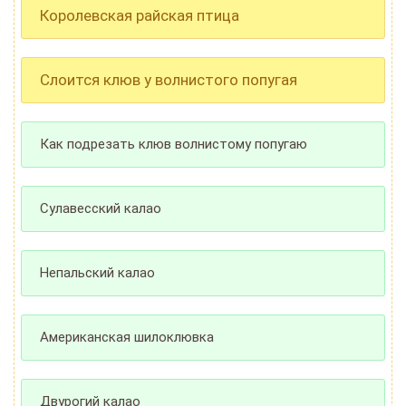
Королевская райская птица
Слоится клюв у волнистого попугая
Как подрезать клюв волнистому попугаю
Сулавесский калао
Непальский калао
Американская шилоклювка
Двурогий калао