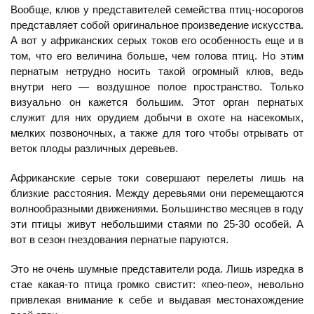
Вообще, клюв у представителей семейства птиц-носорогов
представляет собой оригинальное произведение искусства.
А вот у африканских серых токов его особенность еще и в
том, что его величина больше, чем голова птиц. Но этим
пернатым нетрудно носить такой огромный клюв, ведь
внутри него — воздушное полое пространство. Только
визуально он кажется большим. Этот орган пернатых
служит для них орудием добычи в охоте на насекомых,
мелких позвоночных, а также для того чтобы отрывать от
веток плоды различных деревьев.
Африканские серые токи совершают перелеты лишь на
близкие расстояния. Между деревьями они перемещаются
волнообразными движениями. Большинство месяцев в году
эти птицы живут небольшими стаями по 25-30 особей. А
вот в сезон гнездования пернатые паруются.
Это не очень шумные представители рода. Лишь изредка в
стае какая-то птица громко свистит: «пео-пео», невольно
привлекая внимание к себе и выдавая местонахождение