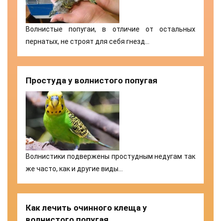
Волнистые попугаи, в отличие от остальных
пернатых, не строят для себя гнезд…
Простуда у волнистого попугая
Волнистики подвержены простудным недугам так
же часто, как и другие виды…
Как лечить очинного клеща у
волнистого попугая