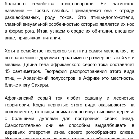
большого семейства птиц-носорогов. Ее латинское
название — Tockus nasutus. Принадлежит она к отряду
ракшеобразных, роду токов. Это птицы-долгожители,
главной визуальной особенностью которых является их нос
в форме рога. Итак, узнаем о среде их обитания, внешнем
виде, привычках, питании.
Хотя в семействе носорогов эта птиц самая маленькая, но
по сравнению с другими пернатыми ее размер не такой уж и
мелкий. Длина тела африканского серого тока составляет
45 сантиметров. География распространения этого вида
птиц — Аравийский полуостров, в Африке это местность,
ближе к югу Сахары.
Африканский серый ток любит саванну и лесистые
территории. Когда пернатые этого вида оказываются на
новом месте, то птицы внимательно ищут высокие деревья
с большими дуплами для построения своих гнезд.
Самостоятельно они не способны выдалбливать в
деревьях отверстия из-за своего рогообразного клюва.
Именно поэтому они находят готовые и обустраивают их.