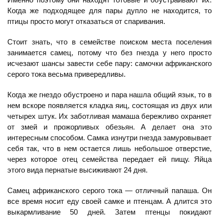
Когда же подходящее для пары дупло не находится, то
птицы просто могут отказаться от спаривания.
Стоит знать, что в семействе поиском места поселения
занимается самец, потому что без гнезда у него просто
исчезают шансы завести себе пару: самочки африканского
серого тока весьма привередливы.
Когда же гнездо обустроено и пара нашла общий язык, то в
нем вскоре появляется кладка яиц, состоящая из двух или
четырех штук. Их заботливая мамаша бережливо охраняет
от змей и прожорливых обезьян. А делает она это
интересным способом. Самка изнутри гнезда замуровывает
себя так, что в нем остается лишь небольшое отверстие,
через которое отец семейства передает ей пищу. Яйца
этого вида пернатые высиживают 24 дня.
Самец африканского серого тока — отличный папаша. Он
все время носит еду своей самке и птенцам. А длится это
выкармливание 50 дней. Затем птенцы покидают