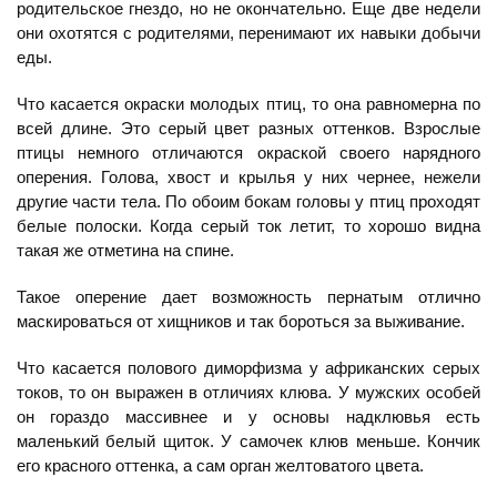
родительское гнездо, но не окончательно. Еще две недели
они охотятся с родителями, перенимают их навыки добычи
еды.
Что касается окраски молодых птиц, то она равномерна по
всей длине. Это серый цвет разных оттенков. Взрослые
птицы немного отличаются окраской своего нарядного
оперения. Голова, хвост и крылья у них чернее, нежели
другие части тела. По обоим бокам головы у птиц проходят
белые полоски. Когда серый ток летит, то хорошо видна
такая же отметина на спине.
Такое оперение дает возможность пернатым отлично
маскироваться от хищников и так бороться за выживание.
Что касается полового диморфизма у африканских серых
токов, то он выражен в отличиях клюва. У мужских особей
он гораздо массивнее и у основы надклювья есть
маленький белый щиток. У самочек клюв меньше. Кончик
его красного оттенка, а сам орган желтоватого цвета.