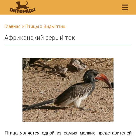
В
»
»
Главная
Птицы
Виды птиц
ы
Африканский серый ток
з
д
е
с
ь
Птица является одной из самых мелких представителей