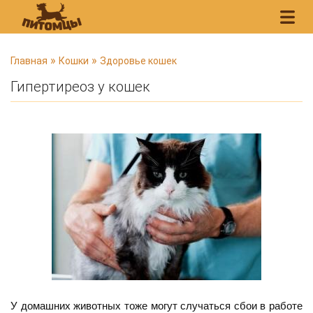
В
»
»
Главная
Кошки
Здоровье кошек
ы
Гипертиреоз у кошек
з
д
е
с
ь
У домашних животных тоже могут случаться сбои в работе