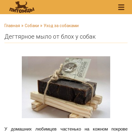
В
»
»
Главная
Собаки
Уход за собаками
ы
Дегтярное мыло от блох у собак
з
д
е
с
ь
У домашних любимцев частенько на кожном покрове