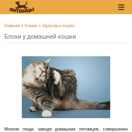
В
»
»
Главная
Кошки
Здоровье кошек
ы
Блохи у домашней кошки
з
д
е
с
ь
Многие люди, заводя домашних питомцев, совершенно