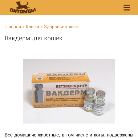
В
»
»
Главная
Кошки
Здоровье кошек
ы
Вакдерм для кошек
з
д
е
с
ь
Все домашние животные, в том числе и коты, подвержены