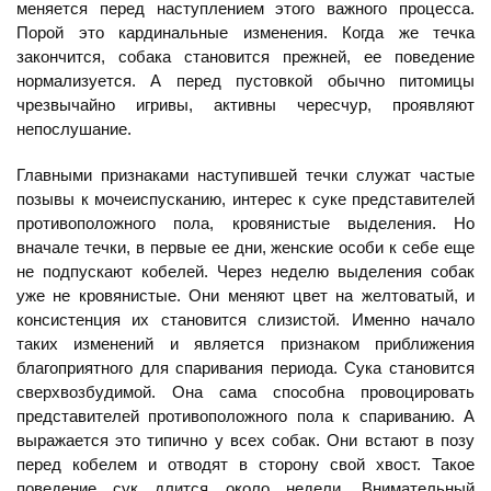
меняется перед наступлением этого важного процесса.
Порой это кардинальные изменения. Когда же течка
закончится, собака становится прежней, ее поведение
нормализуется. А перед пустовкой обычно питомицы
чрезвычайно игривы, активны чересчур, проявляют
непослушание.
Главными признаками наступившей течки служат частые
позывы к мочеиспусканию, интерес к суке представителей
противоположного пола, кровянистые выделения. Но
вначале течки, в первые ее дни, женские особи к себе еще
не подпускают кобелей. Через неделю выделения собак
уже не кровянистые. Они меняют цвет на желтоватый, и
консистенция их становится слизистой. Именно начало
таких изменений и является признаком приближения
благоприятного для спаривания периода. Сука становится
сверхвозбудимой. Она сама способна провоцировать
представителей противоположного пола к спариванию. А
выражается это типично у всех собак. Они встают в позу
перед кобелем и отводят в сторону свой хвост. Такое
поведение сук длится около недели. Внимательный