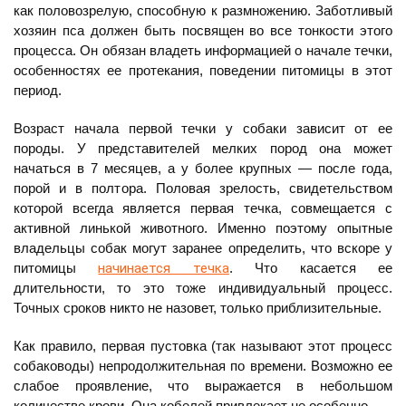
как половозрелую, способную к размножению. Заботливый
хозяин пса должен быть посвящен во все тонкости этого
процесса. Он обязан владеть информацией о начале течки,
особенностях ее протекания, поведении питомицы в этот
период.
Возраст начала первой течки у собаки зависит от ее
породы. У представителей мелких пород она может
начаться в 7 месяцев, а у более крупных — после года,
порой и в полтора. Половая зрелость, свидетельством
которой всегда является первая течка, совмещается с
активной линькой животного. Именно поэтому опытные
владельцы собак могут заранее определить, что вскоре у
питомицы
начинается течка
. Что касается ее
длительности, то это тоже индивидуальный процесс.
Точных сроков никто не назовет, только приблизительные.
Как правило, первая пустовка (так называют этот процесс
собаководы) непродолжительная по времени. Возможно ее
слабое проявление, что выражается в небольшом
количестве крови. Она кобелей привлекает не особенно.