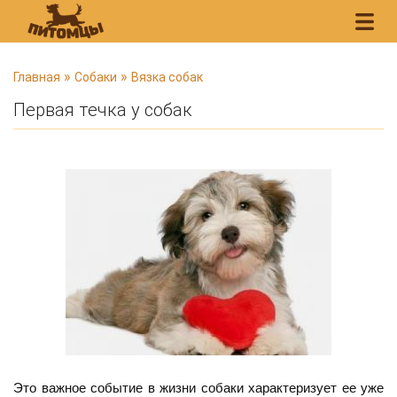
В
»
»
Главная
Собаки
Вязка собак
ы
Первая течка у собак
з
д
е
с
ь
Это важное событие в жизни собаки характеризует ее уже