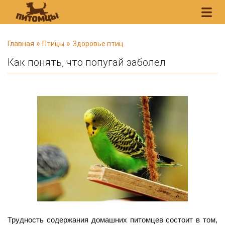
В
»
»
Главная
Птицы
Здоровье птиц
ы
Как понять, что попугай заболел
з
д
е
с
ь
Трудность содержания домашних питомцев состоит в том,