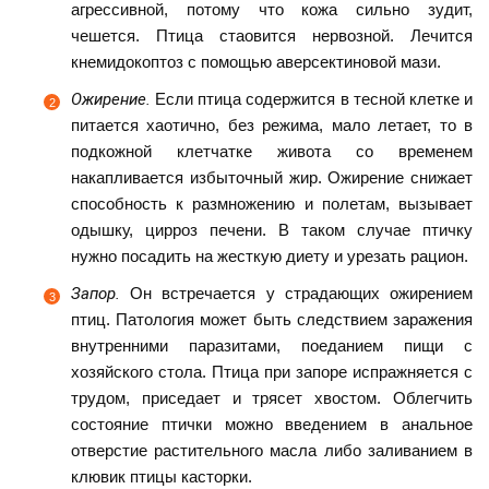
агрессивной, потому что кожа сильно зудит,
чешется. Птица стаовится нервозной. Лечится
кнемидокоптоз с помощью аверсектиновой мази.
Ожирение.
Если птица содержится в тесной клетке и
питается хаотично, без режима, мало летает, то в
подкожной клетчатке живота со временем
накапливается избыточный жир. Ожирение снижает
способность к размножению и полетам, вызывает
одышку, цирроз печени. В таком случае птичку
нужно посадить на жесткую диету и урезать рацион.
Запор.
Он встречается у страдающих ожирением
птиц. Патология может быть следствием заражения
внутренними паразитами, поеданием пищи с
хозяйского стола. Птица при запоре испражняется с
трудом, приседает и трясет хвостом. Облегчить
состояние птички можно введением в анальное
отверстие растительного масла либо заливанием в
клювик птицы касторки.