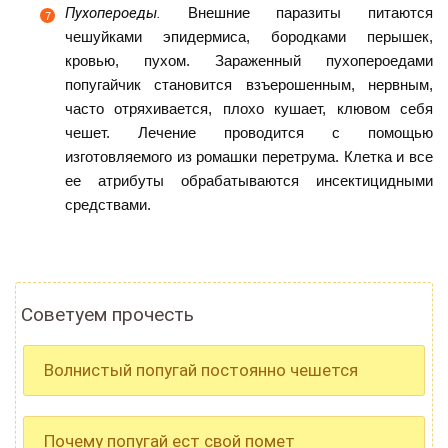
Пухопероеды.
Внешние паразиты питаются
чешуйками эпидермиса, бородками перышек,
кровью, пухом. Зараженный пухопероедами
попугайчик становится взъерошенным, нервным,
часто отряхивается, плохо кушает, клювом себя
чешет. Лечение проводится с помощью
изготовляемого из ромашки перетрума. Клетка и все
ее атрибуты обрабатываются инсектицидными
средствами.
Советуем прочесть
Волнистый попугай постоянно чешется
Почему попугай ест свой помет