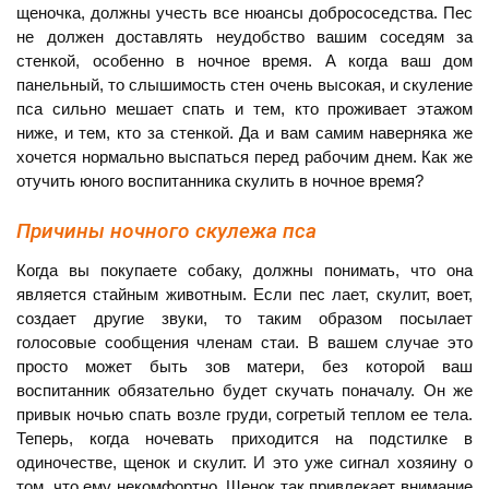
щеночка, должны учесть все нюансы добрососедства. Пес
не должен доставлять неудобство вашим соседям за
стенкой, особенно в ночное время. А когда ваш дом
панельный, то слышимость стен очень высокая, и скуление
пса сильно мешает спать и тем, кто проживает этажом
ниже, и тем, кто за стенкой. Да и вам самим наверняка же
хочется нормально выспаться перед рабочим днем. Как же
отучить юного воспитанника скулить в ночное время?
Причины ночного скулежа пса
Когда вы покупаете собаку, должны понимать, что она
является стайным животным. Если пес лает, скулит, воет,
создает другие звуки, то таким образом посылает
голосовые сообщения членам стаи. В вашем случае это
просто может быть зов матери, без которой ваш
воспитанник обязательно будет скучать поначалу. Он же
привык ночью спать возле груди, согретый теплом ее тела.
Теперь, когда ночевать приходится на подстилке в
одиночестве, щенок и скулит. И это уже сигнал хозяину о
том, что ему некомфортно. Щенок так привлекает внимание