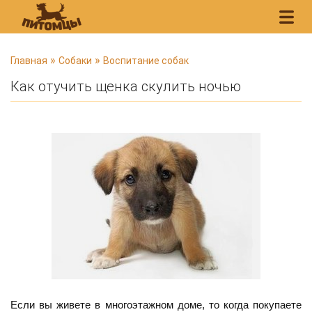
В
»
»
Главная
Собаки
Воспитание собак
ы
Как отучить щенка скулить ночью
з
д
е
с
ь
Если вы живете в многоэтажном доме, то когда покупаете