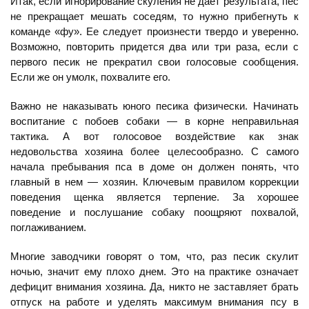
Итак, если игнорирование скуления не дает результата, пес
не прекращает мешать соседям, то нужно прибегнуть к
команде «фу». Ее следует произнести твердо и уверенно.
Возможно, повторить придется два или три раза, если с
первого песик не прекратил свои голосовые сообщения.
Если же он умолк, похвалите его.
Важно не наказывать юного песика физически. Начинать
воспитание с побоев собаки — в корне неправильная
тактика. А вот голосовое воздействие как знак
недовольства хозяина более целесообразно. С самого
начала пребывания пса в доме он должен понять, что
главный в нем — хозяин. Ключевым правилом коррекции
поведения щенка является терпение. За хорошее
поведение и послушание собаку поощряют похвалой,
поглаживанием.
Многие заводчики говорят о том, что, раз песик скулит
ночью, значит ему плохо днем. Это на практике означает
дефицит внимания хозяина. Да, никто не заставляет брать
отпуск на работе и уделять максимум внимания псу в