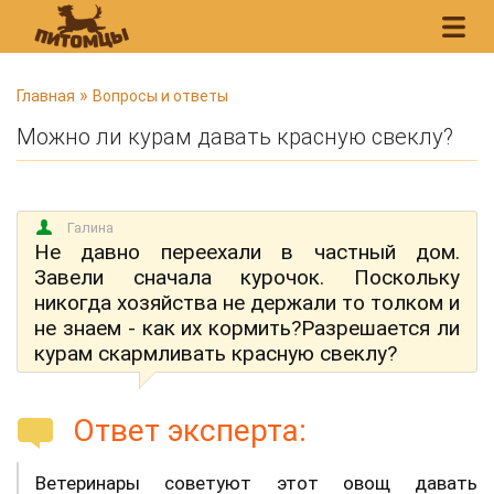
В
»
Главная
Вопросы и ответы
ы
Можно ли курам давать красную свеклу?
з
д
е
Галина
с
Не давно переехали в частный дом.
ь
Завели сначала курочок. Поскольку
никогда хозяйства не держали то толком и
не знаем - как их кормить?Разрешается ли
курам скармливать красную свеклу?
Ответ эксперта:
Ветеринары советуют этот овощ давать