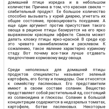
домашней птице изредка и в небольшом
количестве. Причина в том, что красная свекла —
слабительный продукт. Ее большое количество
способно вызывать у курей диарею, угнетать их
общее состояние, провоцировать похудение. А
еще один аргумент против присутствия такого
овоща в рационе птицы базируется на его ярко
выраженном красящем эффекте. Свекла может
делать клоаку птицы ярко-красной. В среде кур
это чревато каннибализмом и расклевом. К
сожалению, такое явление характерно куриному
стаду. Вот почему все-таки лучше отдавать
предпочтение кормовому виду овоща.
Среди неполезных для домашней птицы
продуктов специалисты называют зеленый
картофель, его ботву и помидоры. Они относятся
к семейству пасленовых. Его представители
имеют в своем составе соланин. Вещество
представляет собой растительный яд, состоящий
из соланоидина и глюкозы. Соланин в большой
концентрации содержится в недозрелых томатах,
картофеле, ботве пасленовых. Некоторые