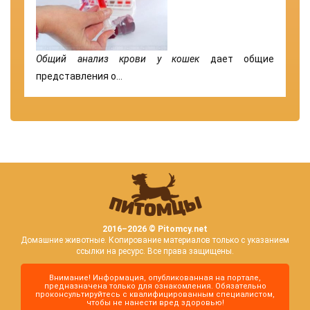
Общий анализ крови у кошек
дает общие
представления о…
2016–
2026 © Pitomcy.net
Домашние животные. Копирование материалов только с указанием
ссылки на ресурс. Все права защищены.
Внимание! Информация, опубликованная на портале,
предназначена только для ознакомления. Обязательно
проконсультируйтесь с квалифицированным специалистом,
чтобы не нанести вред здоровью!