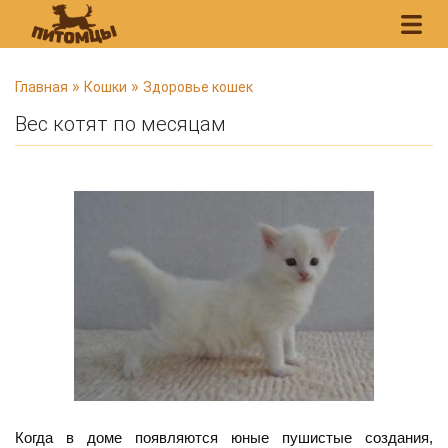
В
»
»
Главная
Кошки
Здоровье кошек
ы
Вес котят по месяцам
з
д
е
с
ь
Когда в доме появляются юные пушистые создания,