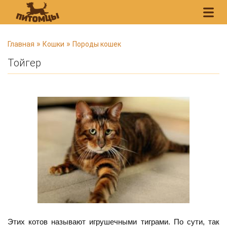
В
»
»
Главная
Кошки
Породы кошек
ы
Тойгер
з
д
е
с
ь
Этих котов называют игрушечными тиграми. По сути, так