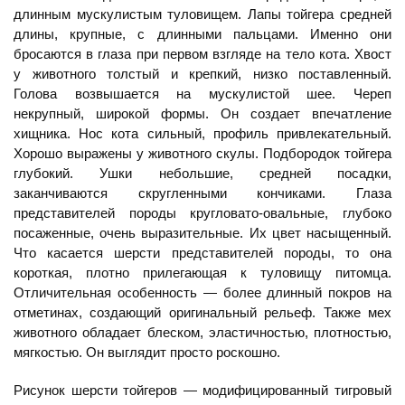
длинным мускулистым туловищем. Лапы тойгера средней
длины, крупные, с длинными пальцами. Именно они
бросаются в глаза при первом взгляде на тело кота. Хвост
у животного толстый и крепкий, низко поставленный.
Голова возвышается на мускулистой шее. Череп
некрупный, широкой формы. Он создает впечатление
хищника. Нос кота сильный, профиль привлекательный.
Хорошо выражены у животного скулы. Подбородок тойгера
глубокий. Ушки небольшие, средней посадки,
заканчиваются скругленными кончиками. Глаза
представителей породы кругловато-овальные, глубоко
посаженные, очень выразительные. Их цвет насыщенный.
Что касается шерсти представителей породы, то она
короткая, плотно прилегающая к туловищу питомца.
Отличительная особенность — более длинный покров на
отметинах, создающий оригинальный рельеф. Также мех
животного обладает блеском, эластичностью, плотностью,
мягкостью. Он выглядит просто роскошно.
Рисунок шерсти тойгеров — модифицированный тигровый