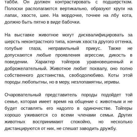
табби. Он должен контрастировать с подшерстком.
Полоски располагаются вертикально, образуют круги на
лапах, хвосте, шее. На мордочке, точнее на лбу кота,
должно быть пятно в виде бабочки.
На выставке животное могут дисквалифицировать за
шерсть неконтрастного типа, кончик хвоста другого оттенка,
голубые глаза, неправильный прикус. Также не
допускаются любые проявления агрессии, дикость в
поведении. Характер тойгеров уравновешенный и
доброжелательный. Животное любит похвалу, оно полно
собственного достоинства, свободолюбиво. Коты этой
породы любопытны, но в меру, незлопамятны, игривы.
Очаровательный представитель породы подойдет той
семье, которая имеет время на общение с животным и не
будет оставлять его надолго в одиночестве. Тойгеры
хорошо уживаются со всеми членами семьи. Других
животных воспринимают спокойно, но несколько
дистанцируются от них, не спешат заводить дружбу.