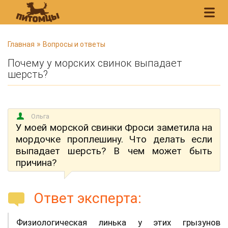
В
»
Главная
Вопросы и ответы
ы
Почему у морских свинок выпадает
з
шерсть?
д
е
с
Ольга
ь
У моей морской свинки Фроси заметила на
мордочке проплешину. Что делать если
выпадает шерсть? В чем может быть
причина?
Ответ эксперта:
Физиологическая линька у этих грызунов