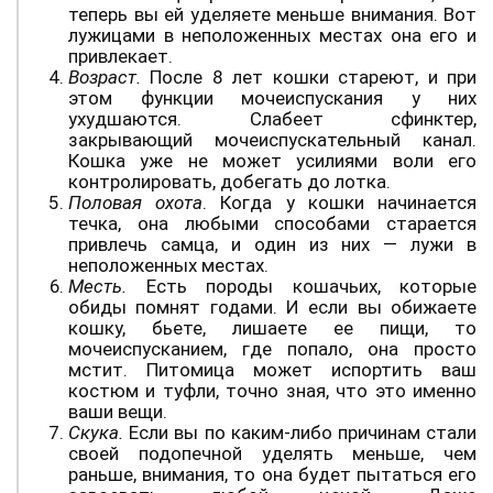
теперь вы ей уделяете меньше внимания. Вот
лужицами в неположенных местах она его и
привлекает.
Возраст.
После 8 лет кошки стареют, и при
этом функции мочеиспускания у них
ухудшаются. Слабеет сфинктер,
закрывающий мочеиспускательный канал.
Кошка уже не может усилиями воли его
контролировать, добегать до лотка.
Половая охота
. Когда у кошки начинается
течка, она любыми способами старается
привлечь самца, и один из них — лужи в
неположенных местах.
Месть.
Есть породы кошачьих, которые
обиды помнят годами. И если вы обижаете
кошку, бьете, лишаете ее пищи, то
мочеиспусканием, где попало, она просто
мстит. Питомица может испортить ваш
костюм и туфли, точно зная, что это именно
ваши вещи.
Скука.
Если вы по каким-либо причинам стали
своей подопечной уделять меньше, чем
раньше, внимания, то она будет пытаться его