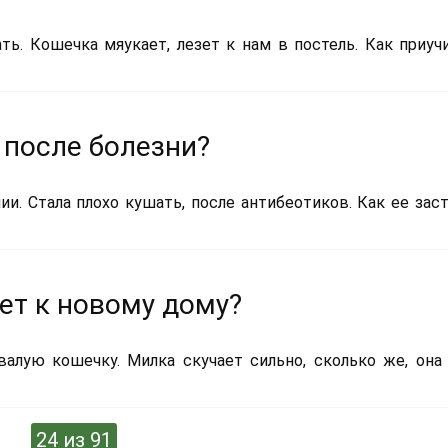
ть. Кошечка мяукает, лезет к нам в постель. Как приуч
 после болезни?
и. Стала плохо кушать, после антибеотиков. Как ее зас
ет к новому дому?
овалую кошечку. Милка скучает сильно, сколько же, она
24 из 91