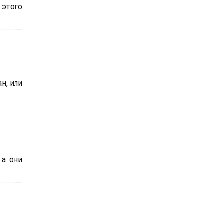
 этого
н, или
 а они