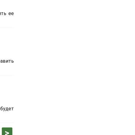
ить ее
тавить
 будет
сле