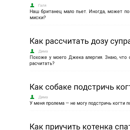
Галя
Наш британец мало пьет. Иногда, может попи
миски?
Как рассчитать дозу супр
Дима
Похоже у моего Джека алергия. Знаю, что 
расчитать?
Как собаке подстричь ког
Дима
У меня пролема — не могу подстричь когти пс
Как приучить котенка спа