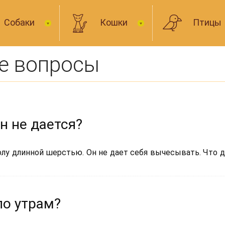
Собаки
Кошки
Птицы
е вопросы
н не дается?
лу длинной шерстью. Он не дает себя вычесывать. Что д
по утрам?