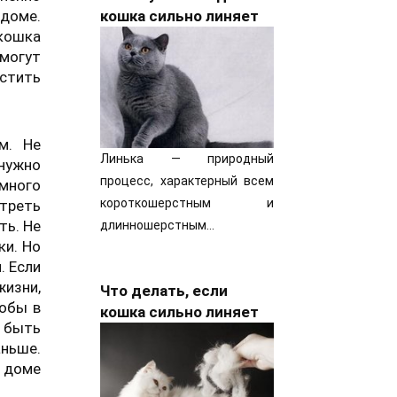
доме.
кошка сильно линяет
 кошка
 могут
астить
м. Не
Линька — природный
 нужно
процесс, характерный всем
много
короткошерстным и
отреть
ть. Не
длинношерстным…
ки. Но
. Если
жизни,
Что делать, если
тобы в
кошка сильно линяет
 быть
аньше.
м доме