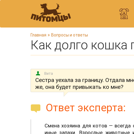
В
»
Главная
Вопросы и ответы
Как долго кошка 
ы
з
д
е
с
Вита
ь
Сестра уехала за границу. Отдала м
же, она будет привыкать ко мне?
Ответ эксперта:
Смена хозяина для котов — всегда с
иные запахи. Взрослые животные 