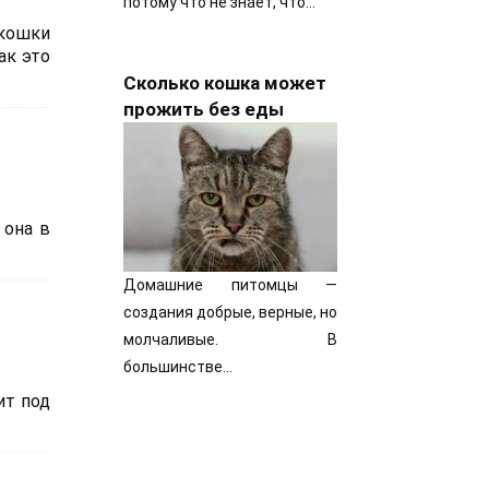
потому что не знает, что…
 кошки
ак это
Сколько кошка может
прожить без еды
 она в
Домашние питомцы —
создания добрые, верные, но
молчаливые. В
большинстве…
ит под