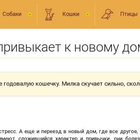
Собаки
Кошки
Птицы
привыкает к новому до
не годовалую кошечку. Милка скучает сильно, ско
тресс. А еще и переезд в новый дом, где все другое,
имеют сложившийся характер и привычки, они болез