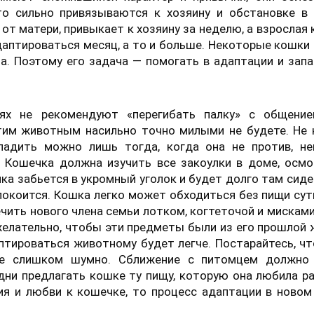
то сильно привязываются к хозяину и обстановке в 
от матери, привыкает к хозяину за неделю, а взрослая
даптироваться месяц, а то и больше. Некоторые кошки
а. Поэтому его задача — помогать в адаптации и зап
аях не рекомендуют «перегибать палку» с общение
этим животным насильно точно милыми не будете. Не
ладить можно лишь тогда, когда она не против, не
. Кошечка должна изучить все закоулки в доме, осм
а забьется в укромный уголок и будет долго там сиде
покоится. Кошка легко может обходиться без пищи сут
чить нового члена семьи лотком, когтеточой и мисками
желательно, чтобы эти предметы были из его прошлой 
аптироваться животному будет легче. Постарайтесь, ч
не слишком шумно. Сближение с питомцем должно
дни предлагать кошке ту пищу, которую она любила р
ия и любви к кошечке, то процесс адаптации в ново