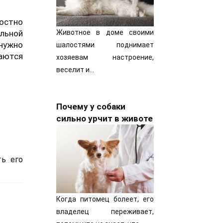
ностно
ельной
Животное в доме своими
нужно
шалостями поднимает
аются
хозяевам настроение,
веселит и…
Почему у собаки
сильно урчит в животе
ть его
Когда питомец болеет, его
владелец переживает,