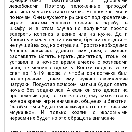
сумеречными охотниками и дневными
лежебоками. Поэтому заложенные природой
инстинкты у этих животных могут проявляться и
по ночам. Они мяукают и рыскают под кроватями,
играют ногами спящего хозяина и скребут в
шкафу. И в этом случае не получится просто
запереть котенка в ванне или на кухне. Да и
бросать в малыша тапочками, брызгать водой —
не лучший выход из ситуации. Просто необходимо
больше внимания уделять ему днем, а именно
заставлять бегать, играть, двигаться, чтобы он
уставал и в ночное время вместе с хозяевами
спал, не мешал отдыхать. Кошки ведь в сутки
спят по 16-19 часов. И чтобы сон котенка был
полноценным, днем ему нужны физические
нагрузки. Подустав вечером, малыш будет спать
ночью без задних лап. А если он это делает на
протяжении дня, то, конечно же, ему захочется в
ночное время игр и внимания, общения и беготни.
Он об этом и будет сигнализировать постоянным
мяуканьем. И только хозяин с железными
нервами не будет на это обращать внимание.