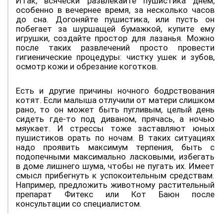
Итак, всячески развлекайте пушистика днем,
особенно в вечернее время, за несколько часов
до сна. Догоняйте пушистика, или пусть он
побегает за шуршащей бумажкой, купите ему
игрушки, создайте простор для лазанья. Можно
после таких развлечений просто провести
гигиенические процедуры: чистку ушек и зубов,
осмотр кожи и обрезание коготков.
Есть и другие причины ночного бодрствования
котят. Если малыша отлучили от матери слишком
рано, то он может быть пугливым, целый день
сидеть где-то под диваном, прячась, а ночью
мяукает. И стрессы тоже заставляют юных
пушистиков орать по ночам. В таких ситуациях
надо проявить максимум терпения, быть с
подопечными максимально ласковыми, избегать
в доме лишнего шума, чтобы не пугать их. Имеет
смысл прибегнуть к успокоительным средствам.
Например, предложить животному растительный
препарат Фитекс или Кот Баюн после
консультации со специалистом.