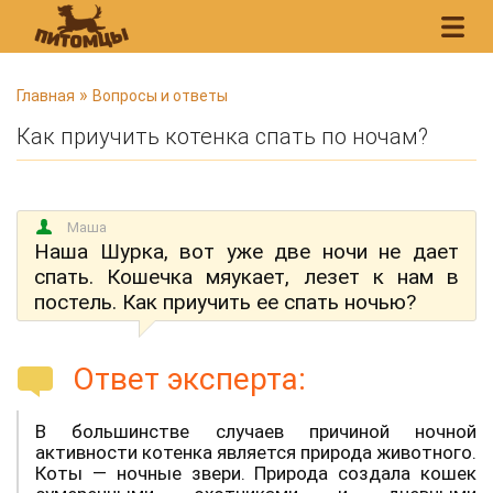
В
»
Главная
Вопросы и ответы
ы
Как приучить котенка спать по ночам?
з
д
е
Маша
с
Наша Шурка, вот уже две ночи не дает
ь
спать. Кошечка мяукает, лезет к нам в
постель. Как приучить ее спать ночью?
Ответ эксперта:
В большинстве случаев причиной ночной
активности котенка является природа животного.
Коты — ночные звери. Природа создала кошек