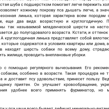
Густая шуба с подшерстком помогает легче пережить хол
озволяет кожному покрову пса дышать легче, а знач
сезонная линька, которая характерна всем породам 
е, еще два вида: возрастную и круглогодичную. П
ены так называемой младенческой шерсти на насто
шается до полугодовалого возраста. Кстати, и оттено
 А круглогодичная линька представляет собой вялоте
, которые содержатся в условиях квартиры или дома, а
ов находят шерсть собаки по всему дому, страда
ть жилище, проводить внеплановые уборки.
о с помощью регулярного вычесывания. Его рекоме
обакам, особенно в возрасте. Такая процедура не т
 и доставит псу удовольствие, принесет пользу. Ве
енку приятен. Он улучшает кровообращение, укре
ания удобнее всего применять фурминатор, но 
ти у пса чаще всего бывает дефицит минерально-вита