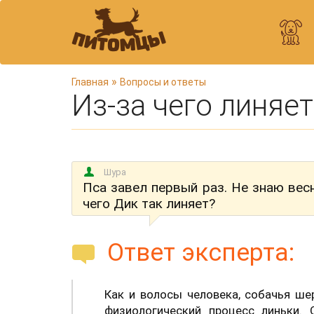
В
»
Главная
Вопросы и ответы
Из-за чего линяет
ы
з
д
е
с
Шура
ь
Пса завел первый раз. Не знаю весн
чего Дик так линяет?
Ответ эксперта:
Как и волосы человека, собачья ше
физиологический процесс линьки.