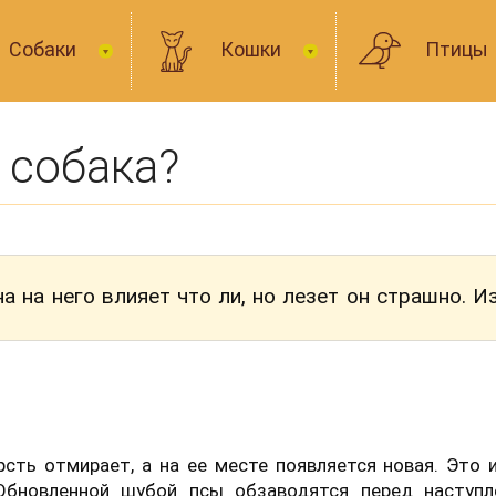
Собаки
Кошки
Птицы
 собака?
а на него влияет что ли, но лезет он страшно. И
рсть отмирает, а на ее месте появляется новая. Это 
 Обновленной шубой псы обзаводятся перед наступл