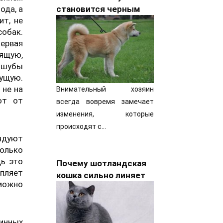
ода, а
становится черным
ит, не
собак.
ервая
ящую,
к шубы
кущую.
 не на
Внимательный хозяин
ют от
всегда вовремя замечает
изменения, которые
происходят с…
ндуют
олько
дь это
Почему шотландская
пляет
кошка сильно линяет
можно
минных