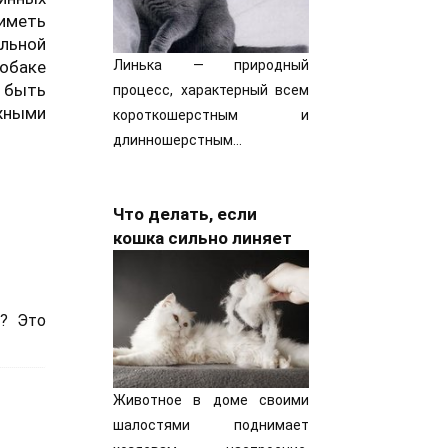
 иметь
альной
собаке
Линька — природный
т быть
процесс, характерный всем
жными
короткошерстным и
длинношерстным…
Что делать, если
кошка сильно линяет
у? Это
Животное в доме своими
шалостями поднимает