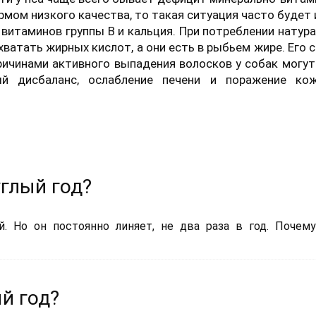
рмом низкого качества, то такая ситуация часто будет
, витаминов группы В и кальция. При потреблении натур
атать жирных кислот, а они есть в рыбьем жире. Его 
ричинами активного выпадения волосков у собак могу
ый дисбаланс, ослабление печени и поражение ко
углый год?
 Но он постоянно линяет, не два раза в год. Почем
й год?