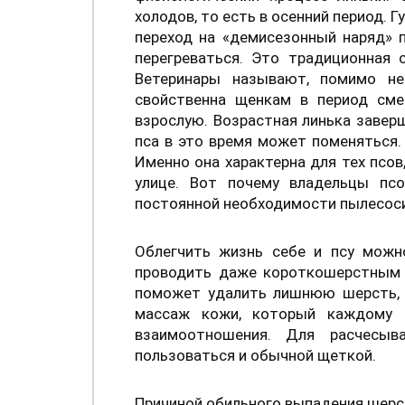
холодов, то есть в осенний период. 
переход на «демисезонный наряд» п
перегреваться. Это традиционная 
Ветеринары называют, помимо не
свойственна щенкам в период см
взрослую. Возрастная линька завер
пса в это время может поменяться.
Именно она характерна для тех псов
улице. Вот почему владельцы пс
постоянной необходимости пылесоси
Облегчить жизнь себе и псу можн
проводить даже короткошерстным с
поможет удалить лишнюю шерсть, а
массаж кожи, который каждому щ
взаимоотношения. Для расчесыв
пользоваться и обычной щеткой.
Причиной обильного выпадения шерс