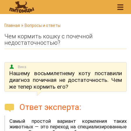
В
»
Главная
Вопросы и ответы
ы
Чем кормить кошку с почечной
з
недостаточностью?
д
е
с
Вика
ь
Нашему восьмилетнему коту поставили
диагноз почичная не достаточность. Чем
же тепер кормить его?
Ответ эксперта:
Самый простой вариант кормления таких
животных — это переход на специализированные