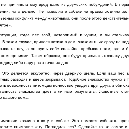
а, не причиняла ему вред даже из дружеских побуждений. В пер
нии, но отдельно. Не позволяйте собаке на правах хозяина зал
рьезный конфликт между животными, они после этого действительн
ятое».
итуации, когда пес злой, нетерпимый к чужим, и вы сталкива
 В таком случае, принеся котика в дом, знакомить их сразу не над
зываете псу, а он пусть себе спокойно пребывает там, где и 
омещениями. Таким образом, они будут привыкать к запаху друг
подряд либо пару раз в течение дня.
. Это делается аккуратно, через дверную щель. Если ваш пес з
тных разводят и дверь закрывают. Подобное знакомство нужно в 
дать возможность питомцам полностью увидеть друг друга и обнюха
этапность знакомства дает отличные результаты. Животные ста
ю вашего дома.
ниманияе хозяина к коту и собаке. Это поможет избежать проя
делите внимание коту. Погладили пса? Сделайте то же самое с