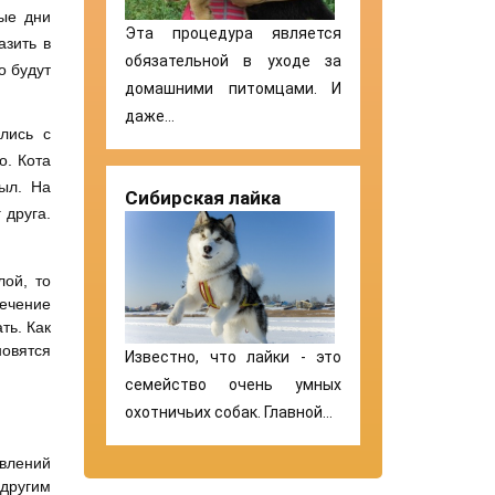
вые дни
Эта процедура является
азить в
обязательной в уходе за
о будут
домашними питомцами. И
даже…
лись с
о. Кота
был. На
Сибирская лайка
 друга.
лой, то
течение
ть. Как
новятся
Известно, что лайки - это
семейство очень умных
охотничьих собак. Главной…
влений
 другим