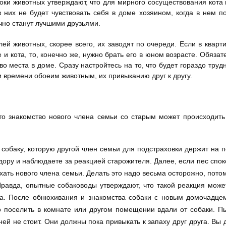
оки животных утверждают, что для мирного сосуществования кота 
 них не будет чувствовать себя в доме хозяином, когда в нем п
очно станут лучшими друзьями.
ей животных, скорее всего, их заводят по очереди. Если в кварт
 и кота, то, конечно же, нужно брать его в юном возрасте. Обяза
о места в доме. Сразу настройтесь на то, что будет гораздо трудн
 времени обоеим животным, их привыканию друг к другу.
 то знакомство нового члена семьи со старым может происходить
 собаку, которую другой член семьи для подстраховки держит на п
дору и наблюдаете за реакцией старожителя. Далее, если пес спок
хать нового члена семьи. Делать это надо весьма осторожно, потом
Правда, опытные собаководы утверждают, что такой реакция може
нка. После обнюхивания и знакомства собаки с новым домочадце
о поселить в комнате или другом помещении вдали от собаки. П
ней не стоит. Они должны пока привыкать к запаху друг друга. Вы