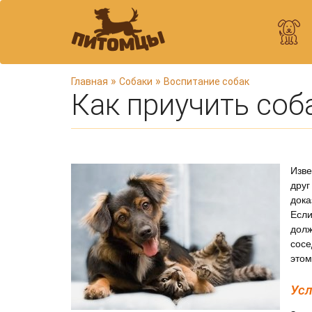
В
»
»
Главная
Собаки
Воспитание собак
Как приучить соба
ы
з
д
е
с
Изве
ь
друг
дока
Если
дол
сосе
этом
Усл