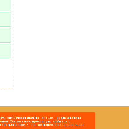
ия, опубликованная на портале, предназначена
ения. Обязательно проконсультируйтесь с
специалистом, чтобы не нанести вред здоровью!