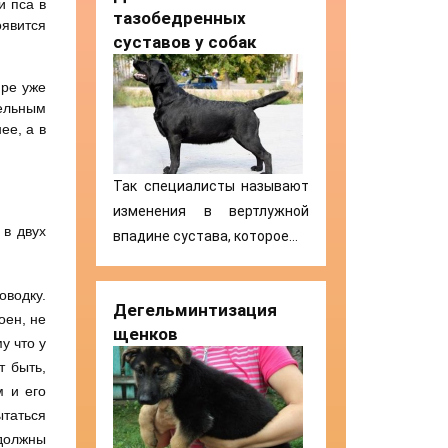
и пса в
тазобедренных
оявится
суставов у собак
ире уже
тельным
ее, а в
Так специалисты называют
изменения в вертлужной
 в двух
впадине сустава, которое…
оводку.
Дегельминтизация
оен, не
щенков
у что у
т быть,
м и его
ытаться
 должны