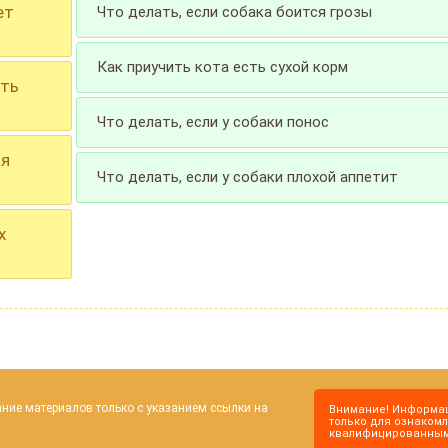
ет
Что делать, если собака боится грозы
Как приучить кота есть сухой корм
ить
Что делать, если у собаки понос
ая
Что делать, если у собаки плохой аппетит
х
ие материалов только с указанием ссылки на
Внимание! Информац
только для ознакомл
квалифицированным 