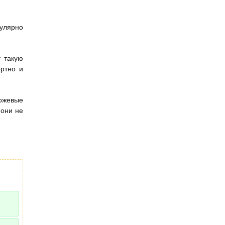
гулярно
у такую
ортно и
рожевые
 они не