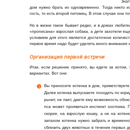
Знат
дом нужно брать их одновременно. Тогда никто из
гость, то есть второй питомец. В этом случае они т
Но в жизни такое бывает редко, и в домах любител
«прописана» взрослая собака, а дети захотели еще
условием для этого является достаточное количеств
первое время надо будет уделять много внимания и
Организация первой встречи
Итак, если решение принято, вы едете за котом,
вариантах. Вот они:
Вы приносите котенка в дом, приветствуете
Далее котенка выпускаете походить по кори
рычит, не лает, даете ему возможность обню
пса может проявиться инстинкт охотника. 
скорее, на взрослую кошку, а не на коте
запахом котенка нужно забрать и временн
сблизить двух животных в течение первых д