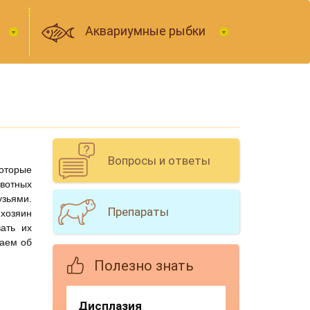
Аквариумные рыбки
Вопросы и ответы
которые
ивотных
узьями.
Препараты
 хозяин
ать их
наем об
Полезно знать
Дисплазия