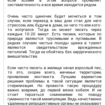
если хозяин в этом вопросе проявляет
систематичность и все время находится рядом.
Очень часто щеночек будет мочиться в том
случае, если переезд в ваш дом стал для него
стрессом, или, будучи в доме, он чего-то или кого-
то испугался. Тогда он может писать через
каждые 10-20 минут. Есть песики, которые по
природе являются трусливыми и пугливыми. В
редких случаях частые походы щенка в туалет
являются свидетельством врожденных
патологий. Тогда не обойтись без хирургического
вмешательства.
Если часто писать в жилище начал взрослый пес,
то это, скорее всего, меченье территории,
проявление инстинкта. Лучшим вариантом
решения проблемы в такой ситуации является
стерилизация. Но провести такую процедуру
важно вовремя, до первой вязки кобеля. И не
стоит терзаться сомнениями по поводу
гуманности такой манипуляции. Ведь качественно
удаленные репродуктивные органы не оказывают