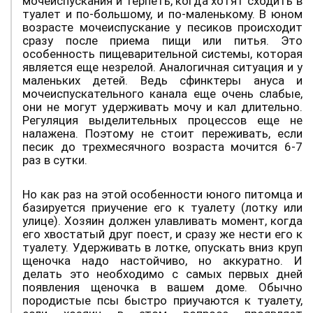
мочеиспускания и терпеть, когда хотят сходить в
туалет и по-большому, и по-маленькому. В юном
возрасте мочеиспускание у песиков происходит
сразу после приема пищи или питья. Это
особенность пищеварительной системы, которая
является еще незрелой. Аналогичная ситуация и у
маленьких детей. Ведь сфинктеры ануса и
мочеиспускательного канала еще очень слабые,
они не могут удерживать мочу и кал длительно.
Регуляция выделительных процессов еще не
налажена. Поэтому не стоит переживать, если
песик до трехмесячного возраста мочится 6-7
раз в сутки.
Но как раз на этой особенности юного питомца и
базируется приучение его к туалету (лотку или
улице). Хозяин должен улавливать момент, когда
его хвостатый друг поест, и сразу же нести его к
туалету. Удерживать в лотке, опускать вниз круп
щеночка надо настойчиво, но аккуратно. И
делать это необходимо с самых первых дней
появления щеночка в вашем доме. Обычно
породистые псы быстро приучаются к туалету,