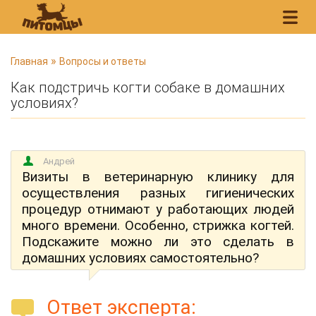
В
»
Главная
Вопросы и ответы
ы
Как подстричь когти собаке в домашних
з
условиях?
д
е
с
Андрей
ь
Визиты в ветеринарную клинику для
осуществления разных гигиенических
процедур отнимают у работающих людей
много времени. Особенно, стрижка когтей.
Подскажите можно ли это сделать в
домашних условиях самостоятельно?
Ответ эксперта: