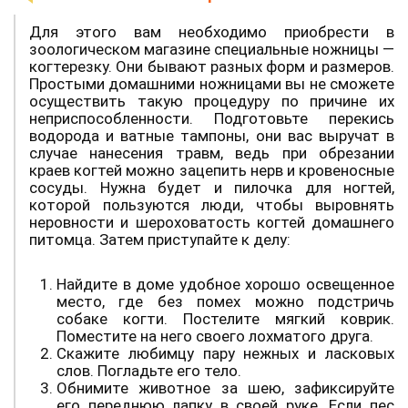
Для этого вам необходимо приобрести в
зоологическом магазине специальные ножницы —
когтерезку. Они бывают разных форм и размеров.
Простыми домашними ножницами вы не сможете
осуществить такую процедуру по причине их
неприспособленности. Подготовьте перекись
водорода и ватные тампоны, они вас выручат в
случае нанесения травм, ведь при обрезании
краев когтей можно зацепить нерв и кровеносные
сосуды. Нужна будет и пилочка для ногтей,
которой пользуются люди, чтобы выровнять
неровности и шероховатость когтей домашнего
питомца. Затем приступайте к делу:
Найдите в доме удобное хорошо освещенное
место, где без помех можно подстричь
собаке когти. Постелите мягкий коврик.
Поместите на него своего лохматого друга.
Скажите любимцу пару нежных и ласковых
слов. Погладьте его тело.
Обнимите животное за шею, зафиксируйте
его переднюю лапку в своей руке. Если пес