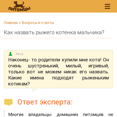
В
»
Главная
Вопросы и ответы
ы
Как назвать рыжего котенка мальчика?
з
д
е
Рита
с
Наконец- то родители купили мне кота! Он
ь
очень шустренький, милый, игривый,
только вот не можем никак его назвать.
Какие имена подходят рыженьким
котикам?
Ответ эксперта:
Многие владельцы домашних питомцев не