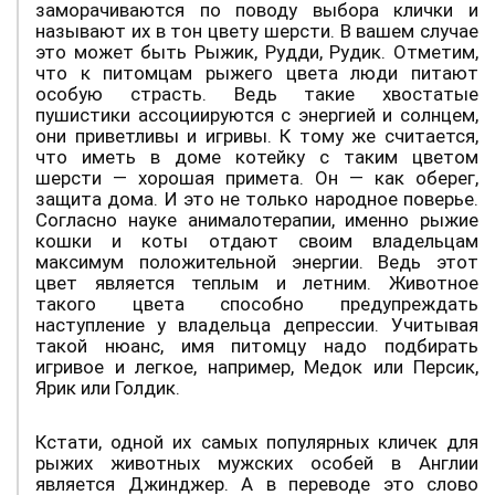
заморачиваются по поводу выбора клички и
называют их в тон цвету шерсти. В вашем случае
это может быть Рыжик, Рудди, Рудик. Отметим,
что к питомцам рыжего цвета люди питают
особую страсть. Ведь такие хвостатые
пушистики ассоциируются с энергией и солнцем,
они приветливы и игривы. К тому же считается,
что иметь в доме котейку с таким цветом
шерсти — хорошая примета. Он — как оберег,
защита дома. И это не только народное поверье.
Согласно науке анималотерапии, именно рыжие
кошки и коты отдают своим владельцам
максимум положительной энергии. Ведь этот
цвет является теплым и летним. Животное
такого цвета способно предупреждать
наступление у владельца депрессии. Учитывая
такой нюанс, имя питомцу надо подбирать
игривое и легкое, например, Медок или Персик,
Ярик или Голдик.
Кстати, одной их самых популярных кличек для
рыжих животных мужских особей в Англии
является Джинджер. А в переводе это слово