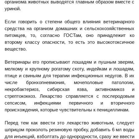
организма животных выводятся главным образом вместе с
уриной.
Если говорить о степени общего влияния ветеринарного
средства на организм домашних и сельскохозяйственных
питомцев, то, согласно ГОСТам, оно принадлежит ко
второму классу опасности, то есть это высокотоксичное
вещество.
Ветеринары его прописывают лошадям и пушным зверям,
мелкому и крупному рогатому скоту, индейкам и лошадям,
птице и свиньям для терапии инфекционных недугов. В их
числе бронхопневмония, мочеполовые патологии,
некробактериоз, сибирская язва, активномикоз и
стрептококкоз. Лекарство справляется с послеродовым
сепсисом, инфекциями первичного и вторичного
происхождения, которые чувствительны к пенициллинам.
Перед тем как ввести это лекарство животным, следует
шприцом проколоть резиновую пробку, добавить 6 мл воды
для инъекций, взболтать до однородности, сразу же ввести