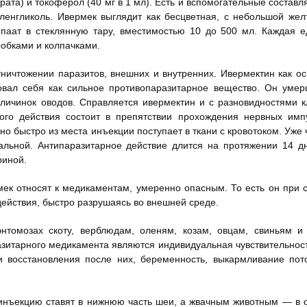
рата) и токоферол (40 мг в 1 мл). Есть и вспомогательные состав
ленгликоль. Ивермек выглядит как бесцветная, с небольшой жел
епаат в стеклянную тару, вместимостью 10 до 500 мл. Каждая 
робками и колпачками.
уничтожении паразитов, внешних и внутренних. Ивермектин как о
вал себя как сильное противопаразитарное вещество. Он умер
е личинок оводов. Справляется ивермектин и с разновидностями 
ого действия состоит в препятствии прохождения нервных имп
о быстро из места инъекции поступает в ткани с кровотоком. Уже 
альной. Антипаразитарное действие длится на протяжении 14 д
риной.
ек относят к медикаментам, умеренно опасным. То есть он при 
действия, быстро разрушаясь во внешней среде.
нтомозах скоту, верблюдам, оленям, козам, овцам, свиньям и 
зитарного медикамента являются индивидуальная чувствительност
 восстановления после них, беременность, выкармливание пото
инъекцию ставят в нижнюю часть шеи, а жвачным животным — в 