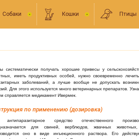
Собаки
Кошки
Птицы
ы систематически получать хорошие привесы у сельскохозяйст
тных, иметь продуктивных особей, нужно своевременно лечить
азитарных заболеваний, а лучше вообще не допускать возникн
зий. Для этого используется много ветеринарных препаратов. Узна
им справляется медикамент Ивермек.
трукция по применению (дозировка)
 антипаразитарное средство отечественного произво
дназначается для свиней, верблюдов, жвачных животных,
изводится оно в виде инъекционного раствора. Его действ