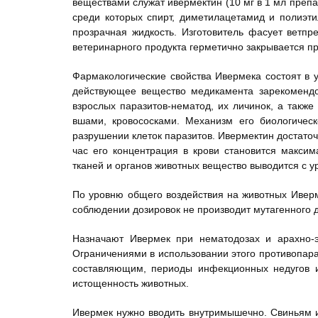
веществами служат ивермектин (10 мг в 1 мл препа
среди которых спирт, диметилацетамид и полиэти
прозрачная жидкость. Изготовитель фасует ветпр
ветеринарного продукта герметично закрывается п
Фармакологические свойства Ивермека состоят в 
действующее вещество медикамента зарекомендо
взрослых паразитов-нематод, их личинок, а такж
вшами, кровососками. Механизм его биологическ
разрушении клеток паразитов. Ивермектин достаточн
час его концентрация в крови становится максим
тканей и органов животных вещество выводится с у
По уровню общего воздействия на животных Иверм
соблюдении дозировок не производит мутагенного 
Назначают Ивермек при нематодозах и арахно-э
Ограничениями в использовании этого противопара
составляющим, периоды инфекционных недугов и
истощенность животных.
Ивермек нужно вводить внутримышечно. Свиньям 