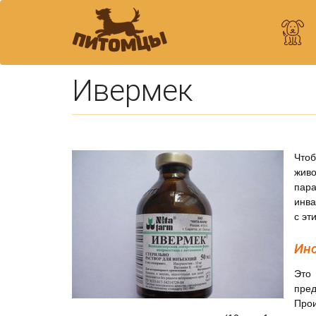
Ивермек
Чтоб
живо
пар
инва
с эт
Инс
Это
пре
Про