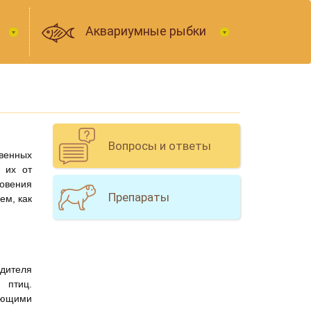
Аквариумные рыбки
Вопросы и ответы
венных
 их от
овения
Препараты
ем, как
дителя
 птиц.
ующими