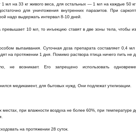
 1 мл на 33 кг живого веса, для остальных — 1 мл на каждые 50 к
достаточно для уничтожения внутренних паразитов. При саркоп
рой надо выдержать интервал 8-10 дней.
 превышает 10 мл, то инъекцию ставят в две зоны тела, чтобы и
особом выпаивания. Суточная доза препарата составляет 0,4 мл
дят на протяжении 1 дня. Помимо раствора птица ничего пить не 
ло, не возникает. Его запрещено использовать одноврем
анился медикамент, для бытовых нужд. Они подлежат утилизации.
 местах, при влажности воздуха не более 60%, при температуре д
м.
ходовать на протяжении 28 суток.