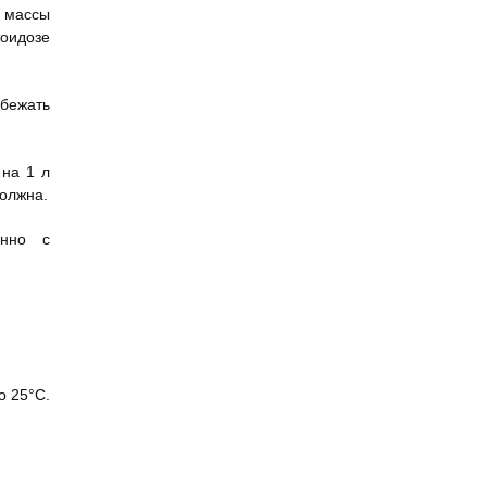
г массы
тоидозе
збежать
 на 1 л
должна.
енно с
о 25°С.