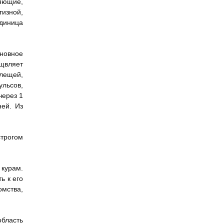
ляющие,
тизной,
единица
сновное
щвляет
клещей,
ульсов,
через 1
ней. Из
строгом
курам.
ь к его
мства,
область