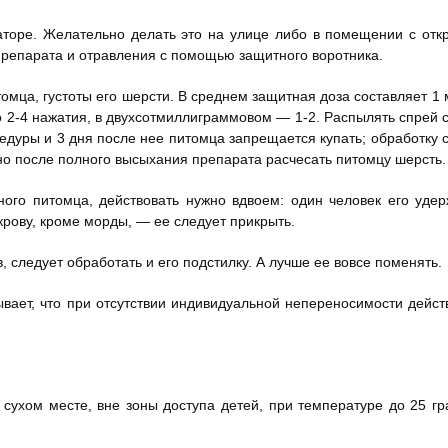
аторе. Желательно делать это на улице либо в помещении с от
препарата и отравления с помощью защитного воротника.
омца, густоты его шерсти. В среднем защитная доза составляет 1 
о 2-4 нажатия, в двухсотмиллиграммовом — 1-2. Распылять спрей 
цедуры и 3 дня после нее питомца запрещается купать; обработку 
о после полного высыхания препарата расчесать питомцу шерсть.
ного питомца, действовать нужно вдвоем: один человек его удер
рову, кроме морды, — ее следует прикрыть.
 следует обработать и его подстилку. А лучше ее вовсе поменять.
ывает, что при отсутствии индивидуальной непереносимости дейст
сухом месте, вне зоны доступа детей, при температуре до 25 гр