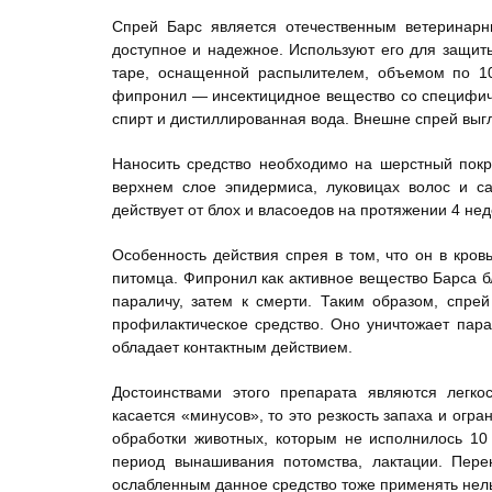
Спрей Барс является отечественным ветеринарн
доступное и надежное. Используют его для защит
таре, оснащенной распылителем, объемом по 1
фипронил — инсектицидное вещество со специфиче
спирт и дистиллированная вода. Внешне спрей выгл
Наносить средство необходимо на шерстный покр
верхнем слое эпидермиса, луковицах волос и са
действует от блох и власоедов на протяжении 4 не
Особенность действия спрея в том, что он в кровь
питомца. Фипронил как активное вещество Барса б
параличу, затем к смерти. Таким образом, спре
профилактическое средство. Оно уничтожает параз
обладает контактным действием.
Достоинствами этого препарата являются легко
касается «минусов», то это резкость запаха и огра
обработки животных, которым не исполнилось 10
период вынашивания потомства, лактации. Пер
ослабленным данное средство тоже применять нель