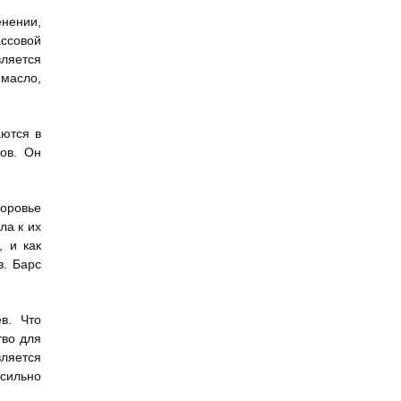
нении,
ассовой
ляется
 масло,
аются в
тов. Он
доровье
ла к их
, и как
в. Барс
в. Что
тво для
вляется
сильно