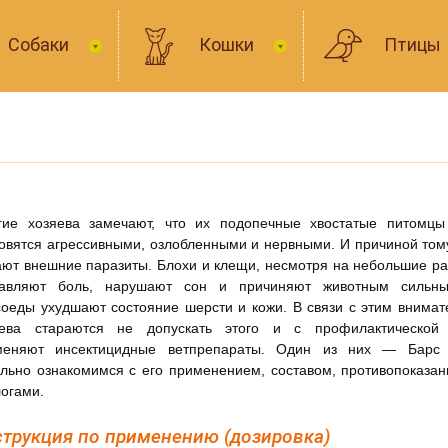
Собаки
Кошки
Птицы
гие хозяева замечают, что их подопечные хвостатые питомцы
овятся агрессивными, озлобленными и нервными. И причиной том
ют внешние паразиты. Блохи и клещи, несмотря на небольшие р
тавляют боль, нарушают сон и причиняют животным сильны
оеды ухудшают состояние шерсти и кожи. В связи с этим внима
яева стараются не допускать этого и с профилактической
меняют инсектицидные ветпрепараты. Один из них — Барс 
льно ознакомимся с его применением, составом, противопоказа
огами.
трукция по применению (дозировка)