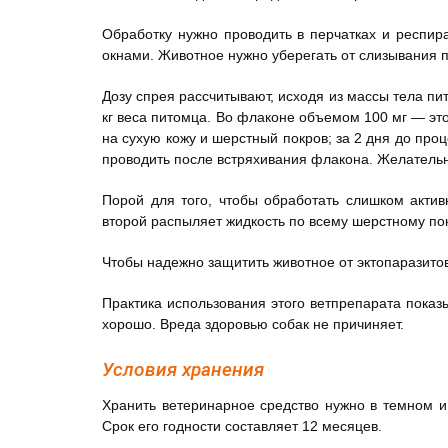
Обработку нужно проводить в перчатках и респир
окнами. Животное нужно уберегать от слизывания 
Дозу спрея рассчитывают, исходя из массы тела пит
кг веса питомца. Во флаконе объемом 100 мг — эт
на сухую кожу и шерстный покров; за 2 дня до про
проводить после встряхивания флакона. Желательн
Порой для того, чтобы обработать слишком актив
второй распыляет жидкость по всему шерстному пок
Чтобы надежно защитить животное от эктопаразитов,
Практика использования этого ветпрепарата показ
хорошо. Вреда здоровью собак не причиняет.
Условия хранения
Хранить ветеринарное средство нужно в темном и 
Срок его годности составляет 12 месяцев.