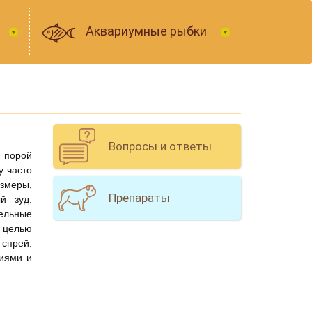
Аквариумные рыбки
Вопросы и ответы
 порой
у часто
азмеры,
Препараты
й зуд.
тельные
 целью
спрей.
ниями и