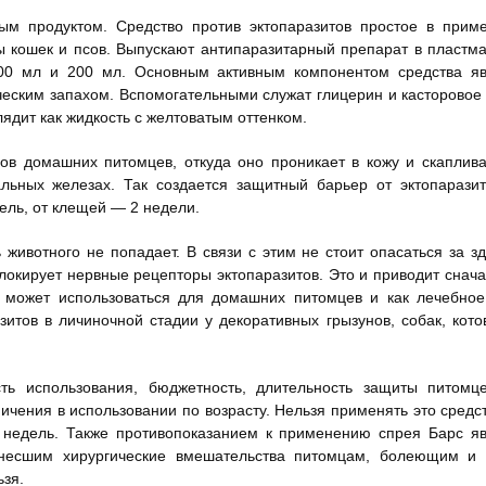
ым продуктом. Средство против эктопаразитов простое в приме
ы кошек и псов. Выпускают антипаразитарный препарат в пластм
00 мл и 200 мл. Основным активным компонентом средства яв
ским запахом. Вспомогательными служат глицерин и касторовое
ядит как жидкость с желтоватым оттенком.
ов домашних питомцев, откуда оно проникает в кожу и скаплив
льных железах. Так создается защитный барьер от эктопарази
дель, от клещей — 2 недели.
 животного не попадает. В связи с этим не стоит опасаться за з
локирует нервные рецепторы эктопаразитов. Это и приводит снача
й может использоваться для домашних питомцев и как лечебное
итов в личиночной стадии у декоративных грызунов, собак, кото
сть использования, бюджетность, длительность защиты питомце
ничения в использовании по возрасту. Нельзя применять это средс
 недель. Также противопоказанием к применению спрея Барс я
енесшим хирургические вмешательства питомцам, болеющим и 
зя.