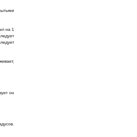
крытыми
мл на 1
следует
следует
живает,
вует он
адусов.