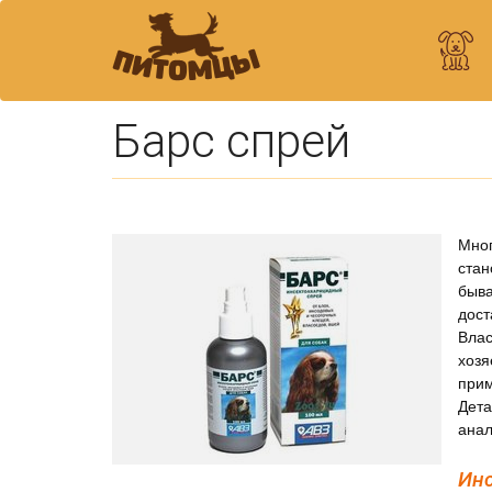
Барс спрей
Мно
стан
быва
дос
Влас
хоз
при
Дета
анал
Инс