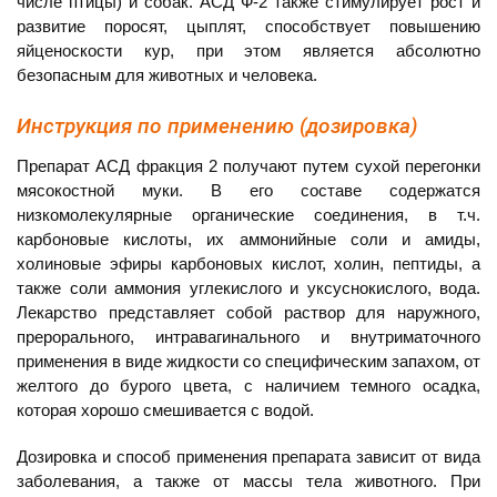
числе птицы) и собак. АСД Ф-2 также стимулирует рост и
развитие поросят, цыплят, способствует повышению
яйценоскости кур, при этом является абсолютно
безопасным для животных и человека.
Инструкция по применению (дозировка)
Препарат АСД фракция 2 получают путем сухой перегонки
мясокостной муки. В его составе содержатся
низкомолекулярные органические соединения, в т.ч.
карбоновые кислоты, их аммонийные соли и амиды,
холиновые эфиры карбоновых кислот, холин, пептиды, а
также соли аммония углекислого и уксуснокислого, вода.
Лекарство представляет собой раствор для наружного,
прерорального, интравагинального и внутриматочного
применения в виде жидкости со специфическим запахом, от
желтого до бурого цвета, с наличием темного осадка,
которая хорошо смешивается с водой.
Дозировка и способ применения препарата зависит от вида
заболевания, а также от массы тела животного. При