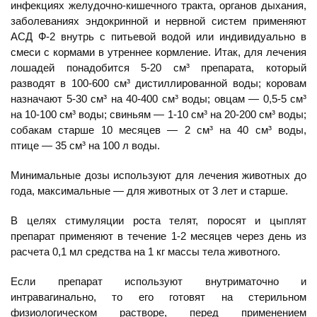
инфекциях желудочно-кишечного тракта, органов дыхания,
заболеваниях эндокринной и нервной систем применяют
АСД Ф-2 внутрь с питьевой водой или индивидуально в
смеси с кормами в утреннее кормление. Итак, для лечения
лошадей понадобится 5-20 см³ препарата, который
разводят в 100-600 см³ дистиллированной воды; коровам
назначают 5-30 см³ на 40-400 см³ воды; овцам — 0,5-5 см³
на 10-100 см³ воды; свиньям — 1-10 см³ на 20-200 см³ воды;
собакам старше 10 месяцев — 2 см³ на 40 см³ воды,
птице — 35 см³ на 100 л воды.
Минимальные дозы используют для лечения животных до
года, максимальные — для животных от 3 лет и старше.
В целях стимуляции роста телят, поросят и цыплят
препарат применяют в течение 1-2 месяцев через день из
расчета 0,1 мл средства на 1 кг массы тела животного.
Если препарат используют внутриматочно и
интравагинально, то его готовят на стерильном
физиологическом растворе, перед применением