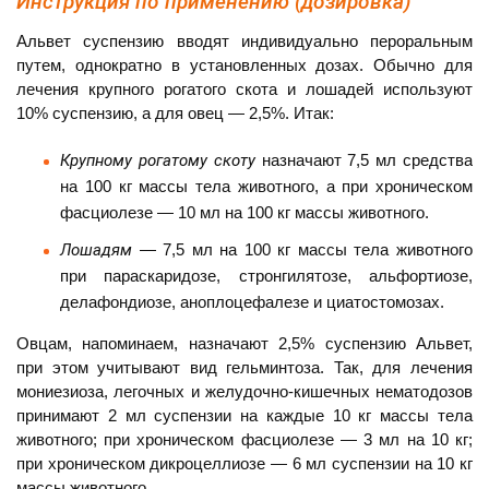
Инструкция по применению (дозировка)
Альвет суспензию вводят индивидуально пероральным
путем, однократно в установленных дозах. Обычно для
лечения крупного рогатого скота и лошадей используют
10% суспензию, а для овец — 2,5%. Итак:
Крупному рогатому скоту
назначают 7,5 мл средства
на 100 кг массы тела животного, а при хроническом
фасциолезе — 10 мл на 100 кг массы животного.
Лошадям
— 7,5 мл на 100 кг массы тела животного
при параскаридозе, стронгилятозе, альфортиозе,
делафондиозе, аноплоцефалезе и циатостомозах.
Овцам, напоминаем, назначают 2,5% суспензию Альвет,
при этом учитывают вид гельминтоза. Так, для лечения
мониезиоза, легочных и желудочно-кишечных нематодозов
принимают 2 мл суспензии на каждые 10 кг массы тела
животного; при хроническом фасциолезе — 3 мл на 10 кг;
при хроническом дикроцеллиозе — 6 мл суспензии на 10 кг
массы животного.