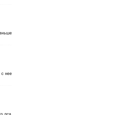
Раньше
 с нее
о пса.