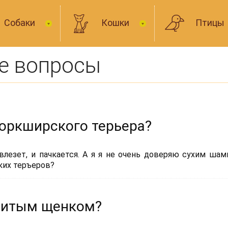
Собаки
Кошки
Птицы
е вопросы
йоркширского терьера?
влезет, и пачкается. А я я не очень доверяю сухим шам
ких теръеров?
ивитым щенком?