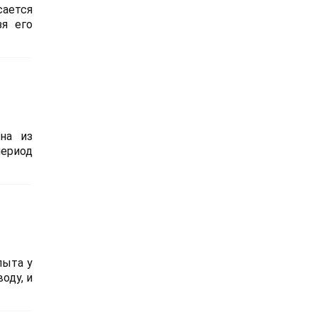
сается
зя его
на из
период
пыта у
оду, и