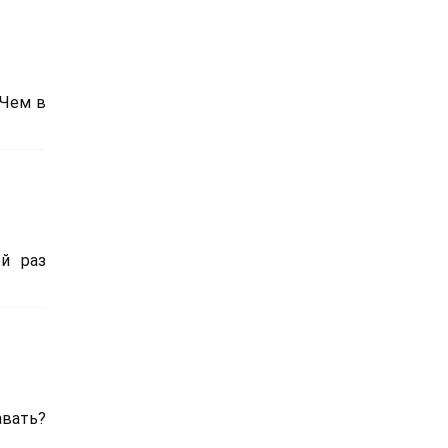
 Чем в
й раз
авать?